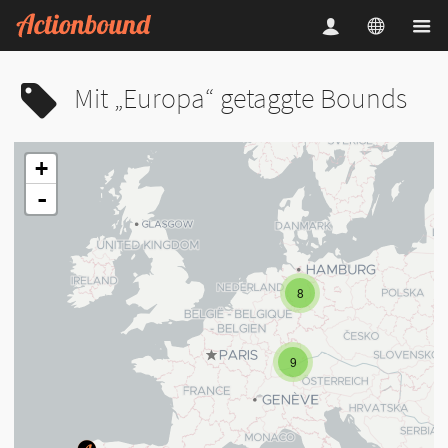
Mit „Europa“ getaggte Bounds
+
-
8
9