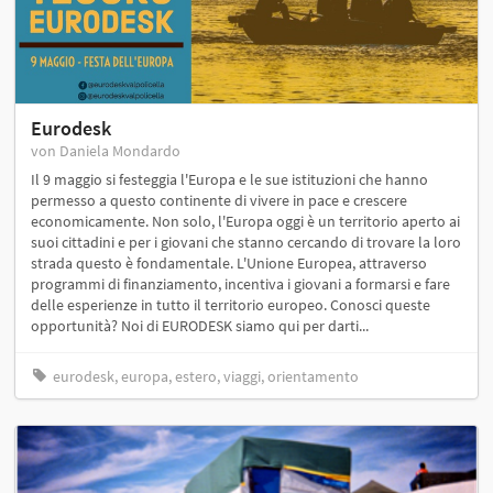
Eurodesk
von Daniela Mondardo
Il 9 maggio si festeggia l'Europa e le sue istituzioni che hanno
permesso a questo continente di vivere in pace e crescere
economicamente. Non solo, l'Europa oggi è un territorio aperto ai
suoi cittadini e per i giovani che stanno cercando di trovare la loro
strada questo è fondamentale. L'Unione Europea, attraverso
programmi di finanziamento, incentiva i giovani a formarsi e fare
delle esperienze in tutto il territorio europeo. Conosci queste
opportunità? Noi di EURODESK siamo qui per darti...
eurodesk, europa, estero, viaggi, orientamento