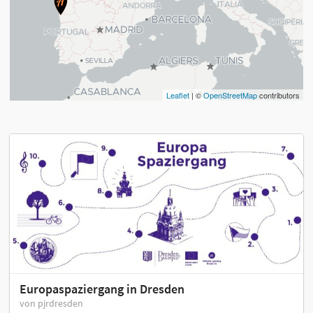
Leaflet
| ©
OpenStreetMap
contributors
Europaspaziergang in Dresden
von pjrdresden