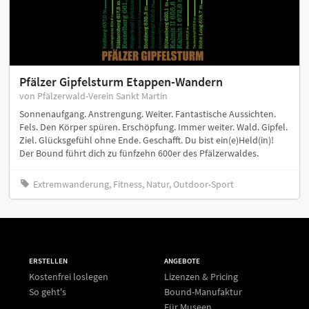
Pfälzer Gipfelsturm Etappen-Wandern
von Pfälzerwald-Verein Sankt Martin
Sonnenaufgang. Anstrengung. Weiter. Fantastische Aussichten.
Fels. Den Körper spüren. Erschöpfung. Immer weiter. Wald. Gipfel.
Ziel. Glücksgefühl ohne Ende. Geschafft. Du bist ein(e)Held(in)!
Der Bound führt dich zu fünfzehn 600er des Pfälzerwaldes.
Extremwanderung, Fitness, Natur, Outdoor-Sport
ERSTELLEN
ANGEBOTE
Kostenfrei loslegen
Lizenzen & Pricing
So geht's
Bound-Manufaktur
Für Museen