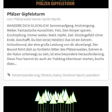
Pfälzer Gipfelsturm
von Pfälzerwald-Verein Sankt Martin
WANDERE DICH GLÜCKLICH! Sonnenaufgang. Anstrengung.
Weiter. Fantastische Aussichten. Fels. Den Körper spüren.
Erschöpfung. Immer weiter. Wald. Gipfel. Ziel. Glücksgefühl ohne
Ende. Geschafft. Du bist ein(e) Held(in)! Das ist ein Extrem-
Actionbound, der eine große Leistung von dir abverlangt. Der
Bound führt dich zu fünfzehn 600er des Pfälzerwaldes. Extrem in
der Natur unterwegs zu sein, ist eine besondere Herausforderung.
Diese Tour kannst du auch als Trekking-Abenteuer starten, buche
dazu...
Extremwanderung, Fitness, Natur, Outdoor-Sport, wandern