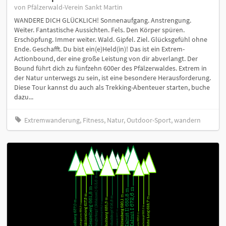
von Pfälzerwald-Verein Sankt Martin
WANDERE DICH GLÜCKLICH! Sonnenaufgang. Anstrengung.
Weiter. Fantastische Aussichten. Fels. Den Körper spüren.
Erschöpfung. Immer weiter. Wald. Gipfel. Ziel. Glücksgefühl ohne
Ende. Geschafft. Du bist ein(e)Held(in)! Das ist ein Extrem-
Actionbound, der eine große Leistung von dir abverlangt. Der
Bound führt dich zu fünfzehn 600er des Pfälzerwaldes. Extrem in
der Natur unterwegs zu sein, ist eine besondere Herausforderung.
Diese Tour kannst du auch als Trekking-Abenteuer starten, buche
dazu...
Extremwanderung, Fitness, Natur, Outdoor-Sport, wandern