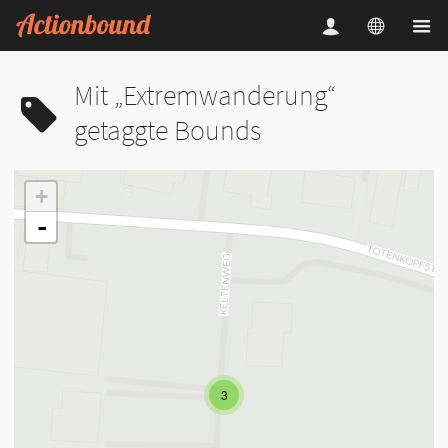
Mit „Extremwanderung“
getaggte Bounds
+
-
3