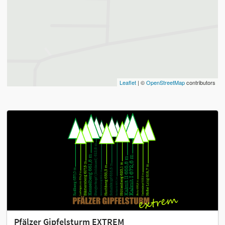
Leaflet
| ©
OpenStreetMap
contributors
Pfälzer Gipfelsturm EXTREM