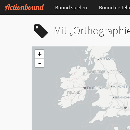
Bound spielen
Bound erstell
Mit „Orthographi
+
-