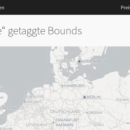
en
Prei
e“ getaggte Bounds