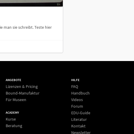
e man sie schreibt. Teste hier
ANGEBOTE
HILFE
Lizenzen & Pricing
FAQ
Bound-Manufaktur
Handbuch
Für Museen
Videos
Forum
EDU-Guide
ACADEMY
Kurse
Literatur
Beratung
Kontakt
Newsletter