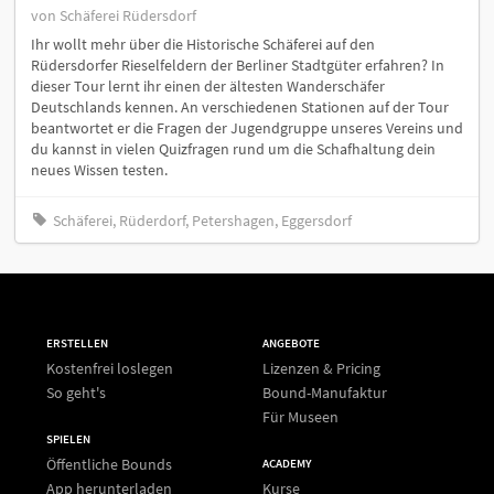
von Schäferei Rüdersdorf
Ihr wollt mehr über die Historische Schäferei auf den
Rüdersdorfer Rieselfeldern der Berliner Stadtgüter erfahren? In
dieser Tour lernt ihr einen der ältesten Wanderschäfer
Deutschlands kennen. An verschiedenen Stationen auf der Tour
beantwortet er die Fragen der Jugendgruppe unseres Vereins und
du kannst in vielen Quizfragen rund um die Schafhaltung dein
neues Wissen testen.
Schäferei, Rüderdorf, Petershagen, Eggersdorf
ERSTELLEN
ANGEBOTE
Kostenfrei loslegen
Lizenzen & Pricing
So geht's
Bound-Manufaktur
Für Museen
SPIELEN
Öffentliche Bounds
ACADEMY
App herunterladen
Kurse