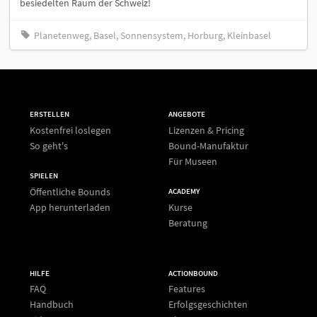
besiedelten Raum der Schweiz!
Planetenweg, Basel, Sonnensystem, Horburg, Kleinbasel
ERSTELLEN
ANGEBOTE
Kostenfrei loslegen
Lizenzen & Pricing
So geht's
Bound-Manufaktur
Für Museen
SPIELEN
Öffentliche Bounds
ACADEMY
App herunterladen
Kurse
Beratung
HILFE
ACTIONBOUND
FAQ
Features
Handbuch
Erfolgsgeschichten