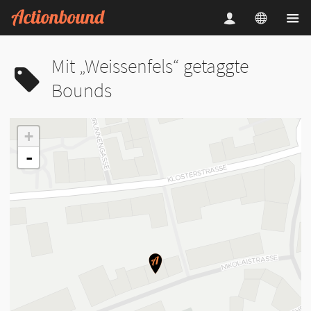
Mit „Weissenfels“ getaggte
Bounds
+
-