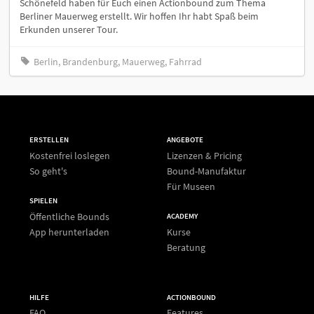
Schönefeld haben für Euch einen Actionbound zum Thema
Berliner Mauerweg erstellt. Wir hoffen Ihr habt Spaß beim
Erkunden unserer Tour.
Berlin, Brandenburg, Mauerweg, Fahrrad
ERSTELLEN
ANGEBOTE
Kostenfrei loslegen
Lizenzen & Pricing
So geht's
Bound-Manufaktur
Für Museen
SPIELEN
Öffentliche Bounds
ACADEMY
App herunterladen
Kurse
Beratung
HILFE
ACTIONBOUND
FAQ
Features