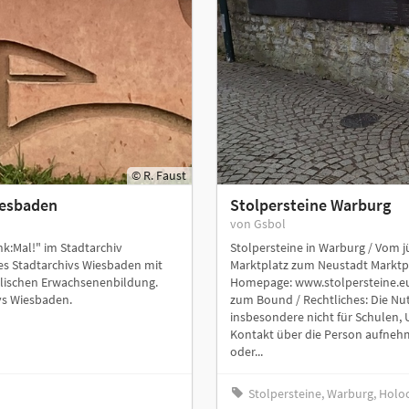
© R. Faust
iesbaden
Stolpersteine Warburg
von Gsbol
:Mal!" im Stadtarchiv
Stolpersteine in Warburg / Vom j
des Stadtarchivs Wiesbaden mit
Marktplatz zum Neustadt Marktpla
lischen Erwachsenenbildung.
Homepage: www.stolpersteine.eu 
ivs Wiesbaden.
zum Bound / Rechtliches: Die Nut
insbesondere nicht für Schulen, 
Kontakt über die Person aufneh
oder...
Stolpersteine, Warburg, Hol