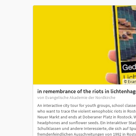
© Evan
in remembrance of the riots in lichtenhag
von Evangelische Akademie der Nordkirche
An interactive city tour for youth groups, school class
who want to trace the violent xenophobic riots in Rosto
Neuer Markt and ends at Doberaner Platz in Rostock.
headphones and sunflower seeds. Ein interaktiver St
Schulklassen und andere Interessierte, die sich auf 
fremdenfeindlichen Ausschreitungen von 1992 in Ros