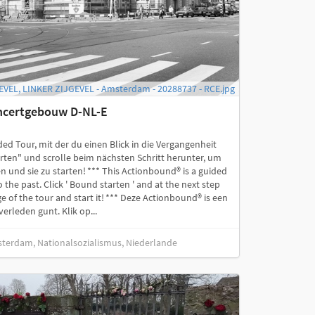
EVEL, LINKER ZIJGEVEL - Amsterdam - 20288737 - RCE.jpg
ncertgebouw D-NL-E
ed Tour, mit der du einen Blick in die Vergangenheit
rten" und scrolle beim nächsten Schritt herunter, um
 und sie zu starten! *** This Actionbound® is a guided
 the past. Click ' Bound starten ' and at the next step
e of the tour and start it! *** Deze Actionbound® is een
verleden gunt. Klik op...
sterdam, Nationalsozialismus, Niederlande