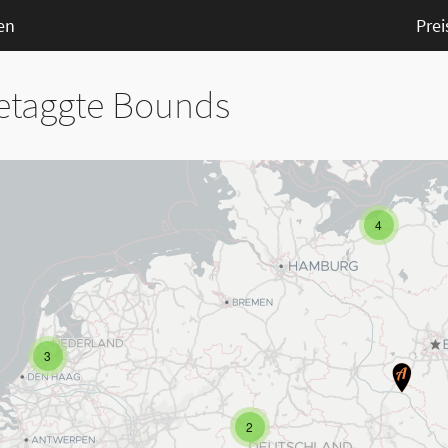
en
Prei
etaggte Bounds
4
3
2