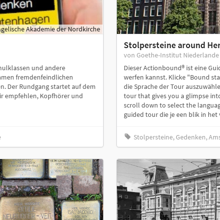
gelische Akademie der Nordkirche
Stolpersteine around He
von Goethe-Institut Niederlande
chulklassen und andere
Dieser Actionbound® ist eine Guid
tsamen fremdenfeindlichen
werfen kannst. Klicke "Bound sta
n. Der Rundgang startet auf dem
die Sprache der Tour auszuwählen
ir empfehlen, Kopfhörer und
tour that gives you a glimpse into
scroll down to select the languag
guided tour die je een blik in het 
e
Stolpersteine, Gedenken, Am