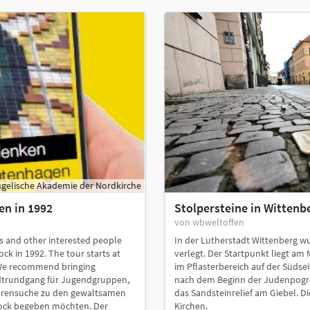
gelische Akademie der Nordkirche
en in 1992
Stolpersteine in Wittenb
von wbweltoffen
es and other interested people
In der Lutherstadt Wittenberg wu
ck in 1992. The tour starts at
verlegt. Der Startpunkt liegt am
 We recommend bringing
im Pflasterbereich auf der Südse
adtrundgang für Jugendgruppen,
nach dem Beginn der Judenpogrom
Spurensuche zu den gewaltsamen
das Sandsteinrelief am Giebel. Di
tock begeben möchten. Der
Kirchen.