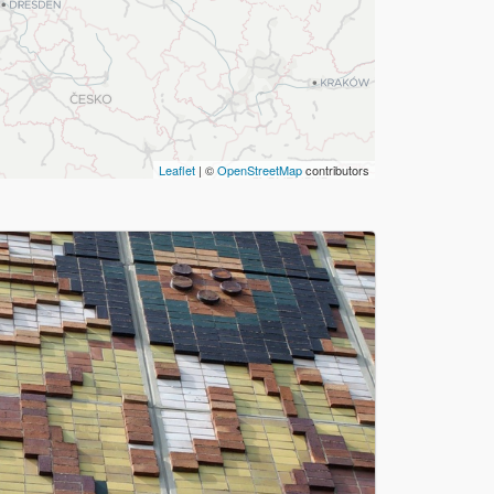
Leaflet
| ©
OpenStreetMap
contributors