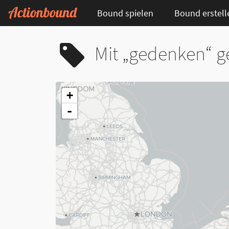
Bound spielen
Bound erstell
Mit „gedenken“ g
+
-