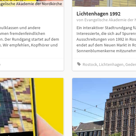
gelische Akademie der Nordkirche
Lichtenhagen 1992
von Evangelische Akademie der 
chulklassen und andere
Ein interaktiver Stadtrundgang 
tsamen fremdenfeindlichen
Interessierte, die sich auf Spu
n. Der Rundgang startet auf dem
Ausschreitungen von 1992 in Ro
. Wir empfehlen, Kopfhörer und
endet auf dem Neuen Markt in R
Sonnenblumenkerne mitzunehm
e
Rostock, Lichtenhagen, Geden