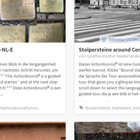
Exterieur VOORG
-NL-E
Stolpersteine around Co
von Goethe-Institut Niederlande
inen Blick in die Vergangenheit
Dieser Actionbound® ist eine Guid
m nächsten Schritt herunter, um
werfen kannst. Klicke "Bound sta
*** This Actionbound® is a guided
die Sprache der Tour auszuwählen
nd starten ' and at the next step
tour that gives you a glimpse into
t it! *** Deze Actionbound® is een
scroll down to select the languag
..
guided tour die je een blik in het 
 Nationalsozialismus
Stolpersteine, Gedenken, Am