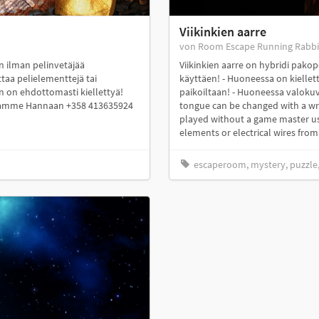
Viikinkien aarre
von Room Escape Running Rabbi
an ilman pelinvetäjää
Viikinkien aarre on hybridi pakope
ttaa pelielementtejä tai
käyttäen! - Huoneessa on kiellett
 on ehdottomasti kiellettyä!
paikoiltaan! - Huoneessa valoku
jaamme Hannaan +358 413635924
tongue can be changed with a wre
played without a game master usi
elements or electrical wires from 
escaperoom, mystery, puzzle