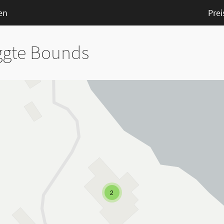
en
Prei
aggte Bounds
2