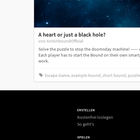
A heart or just a black hole?
von ActionboundOfficial
Solve the puzzle to stop the doomsday machine! ------
Each player has to start the Bound on their own smart
work.
Escape Game, example bound, short bound, puzzle
ERSTELLEN
Kostenfrei loslegen
So geht's
SPIELEN