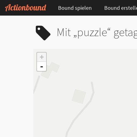
Bound spielen
Bound erstell
Mit „puzzle“ get
+
-