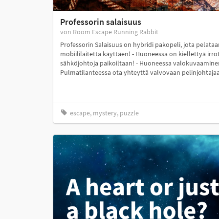
Professorin salaisuus
von Room Escape Running Rabbit
Professorin Salaisuus on hybridi pakopeli, jota pelata
mobiililaitetta käyttäen! - Huoneessa on kiellettyä irro
sähköjohtoja paikoiltaan! - Huoneessa valokuvaaminen
Pulmatilanteessa ota yhteyttä valvovaan pelinjohta
escape, mystery, puzzle