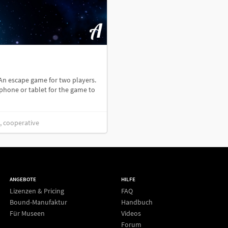
 An escape game for two players.
phone or tablet for the game to
, cooperative
ANGEBOTE
HILFE
Lizenzen & Pricing
FAQ
Bound-Manufaktur
Handbuch
Für Museen
Videos
Forum