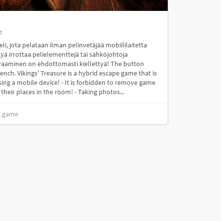
t
li, jota pelataan ilman pelinvetäjää mobiililaitetta
yä irrottaa pelielementtejä tai sähköjohtoja
vaaminen on ehdottomasti kiellettyä! The button
nch. Vikings' Treasure is a hybrid escape game that is
ng a mobile device! - It is forbidden to remove game
their places in the room! - Taking photos...
, game