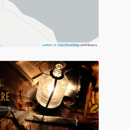
Leaflet
| ©
OpenStreetMap
contributors