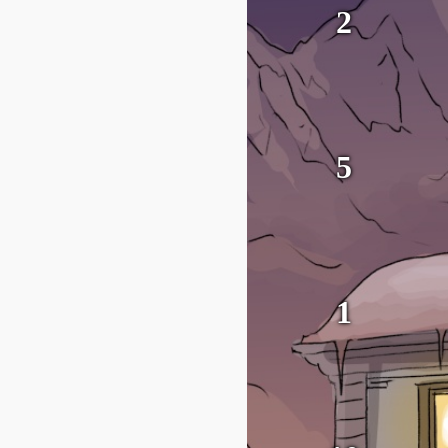
2
Kamin
5
Schlitten
1
Kekse