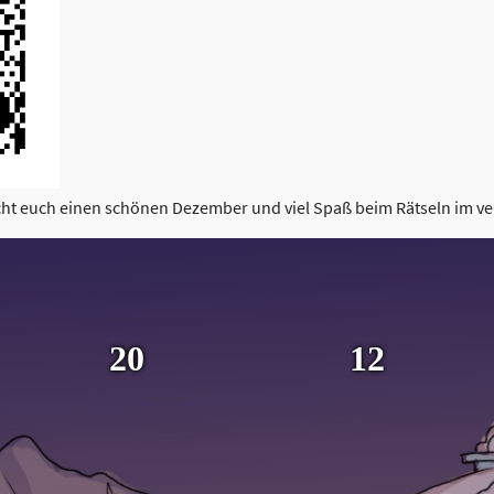
t euch einen schönen Dezember und viel Spaß beim Rätseln im ve
20
12
Glocke
Schneeball