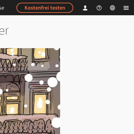
se
Kostenfrei testen
er