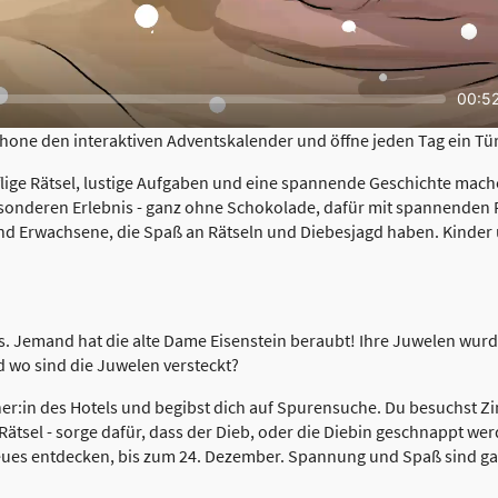
Curre
00:5
time
hone den interaktiven Adventskalender und öffne jeden Tag ein Tür
fflige Rätsel, lustige Aufgaben und eine spannende Geschichte ma
onderen Erlebnis - ganz ohne Schokolade, dafür mit spannenden Rä
nd Erwachsene, die Spaß an Rätseln und Diebesjagd haben. Kinder
s. Jemand hat die alte Dame Eisenstein beraubt! Ihre Juwelen wur
d wo sind die Juwelen versteckt?
cher:in des Hotels und begibst dich auf Spurensuche. Du besuchst
Rätsel - sorge dafür, dass der Dieb, oder die Diebin geschnappt wer
ues entdecken, bis zum 24. Dezember. Spannung und Spaß sind gar