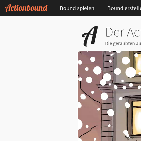
Bound spielen
Bound erstell
Der Ac
Die geraubten J