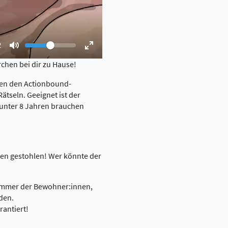
Volume
nt
2
Toggle
Toggle
Mute
Fullscreen
chen bei dir zu Hause!
chen den Actionbound-
tseln. Geeignet ist der
 unter 8 Jahren brauchen
den gestohlen! Wer könnte der
 Zimmer der Bewohner:innen,
den.
antiert!