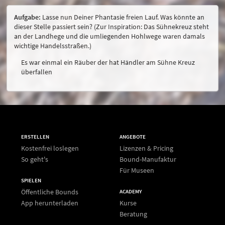
Aufgabe:
Lasse nun Deiner Phantasie freien Lauf. Was könnte an
dieser Stelle passiert sein? (Zur Inspiration: Das Sühnekreuz steht
an der Landhege und die umliegenden Hohlwege waren damals
wichtige Handelsstraßen.)
Es war einmal ein Räuber der hat Händler am Sühne Kreuz
überfallen
ERSTELLEN
ANGEBOTE
Kostenfrei loslegen
Lizenzen & Pricing
So geht's
Bound-Manufaktur
Für Museen
SPIELEN
Öffentliche Bounds
ACADEMY
App herunterladen
Kurse
Beratung