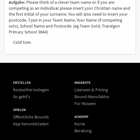
Aufgabe:
Please think of a clever team name or if you are
competing as an individual please insert your Christian name and
the first initial of your surname. You will also need to insert your
postcode. Type in your Team Name, Your Name (if competing
solo), School Name and Postcode. (eg Team Gold, Traralgon
Primary School 3844)
Cold toes
ERSTELLEN
ANGEBOTE
Kostenfrei loslegen
Lizenzen & Pricing
So geht's
Bound-Manufaktur
Für Museen
SPIELEN
Öffentliche Bounds
ACADEMY
App herunterladen
Kurse
Beratung