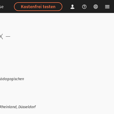
se
Kostenfrei testen
x –
 pädagogischen
Rheinland, Düsseldorf