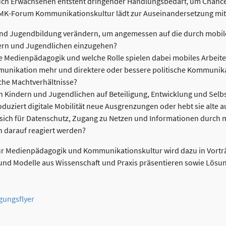
auch Erwachsenen entsteht dringender Handlungsbedarf, um Cha
GMK-Forum Kommunikationskultur lädt zur Auseinandersetzung mit
und Jugendbildung verändern, um angemessen auf die durch mobil
ern und Jugendlichen einzugehen?
ie Medienpädagogik und welche Rolle spielen dabei mobiles Arbeit
unikation mehr und direktere oder bessere politische Kommunika
sche Machtverhältnisse?
 Kindern und Jugendlichen auf Beteiligung, Entwicklung und Sel
oduziert digitale Mobilität neue Ausgrenzungen oder hebt sie alte a
sich für Datenschutz, Zugang zu Netzen und Informationen durch
 darauf reagiert werden?
 für Medienpädagogik und Kommunikationskultur wird dazu in Vor
und Modelle aus Wissenschaft und Praxis präsentieren sowie Lös
gungsflyer