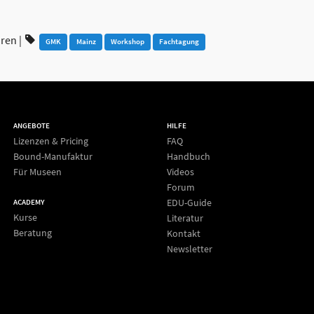
hren
|
GMK
Mainz
Workshop
Fachtagung
ANGEBOTE
HILFE
Lizenzen & Pricing
FAQ
Bound-Manufaktur
Handbuch
Für Museen
Videos
Forum
EDU-Guide
ACADEMY
Kurse
Literatur
Beratung
Kontakt
Newsletter