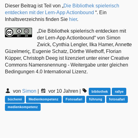
Dieser Beitrag ist Teil von „
Die Bibliothek spielerisch
entdecken mit der Lern-App Actionbound
“. Ein
Inhaltsverzeichnis finden Sie
hier
.
„Die Bibliothek spielerisch entdecken mit
der Lern-App Actionbound“ von Simon
Zwick, Cynthia Lengler, Ilka Hamer, Annette
Güzelmeriç, Eugenie Schatz, Dörthe Wiethoff, Florian
Küpper, Christoph Deeg ist lizenziert unter einer Creative
Commons Namensnennung - Weitergabe unter gleichen
Bedingungen 4.0 International Lizenz.
von
Simon
|
vor 10 Jahren
|
bibliothek
rallye
bücherei
Medienkompetenz
Fotosafari
führung
fotosafari
medienkompetenz