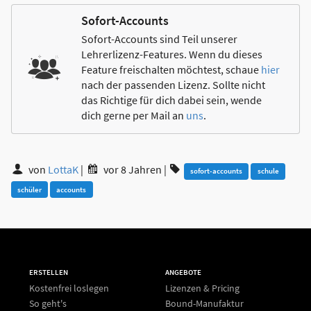
Sofort-Accounts
Sofort-Accounts sind Teil unserer
Lehrerlizenz-Features. Wenn du dieses
Feature freischalten möchtest, schaue
hier
nach der passenden Lizenz. Sollte nicht
das Richtige für dich dabei sein, wende
dich gerne per Mail an
uns
.
von
LottaK
|
vor 8 Jahren
|
sofort-accounts
schule
schüler
accounts
ERSTELLEN
ANGEBOTE
Kostenfrei loslegen
Lizenzen & Pricing
So geht's
Bound-Manufaktur