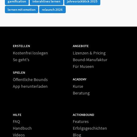
gamification
interaktives lernen
jahresrückblick 2025
lernen mit emotion
relaunch 2026
ERSTELLEN
ANGEBOTE
Kostenfrei loslegen
Lizenzen & Pricing
So geht's
Bound-Manufaktur
Für Museen
SPIELEN
Öffentliche Bounds
ACADEMY
App herunterladen
Kurse
Beratung
HILFE
ACTIONBOUND
FAQ
Features
Handbuch
Erfolgsgeschichten
Videos
Blog