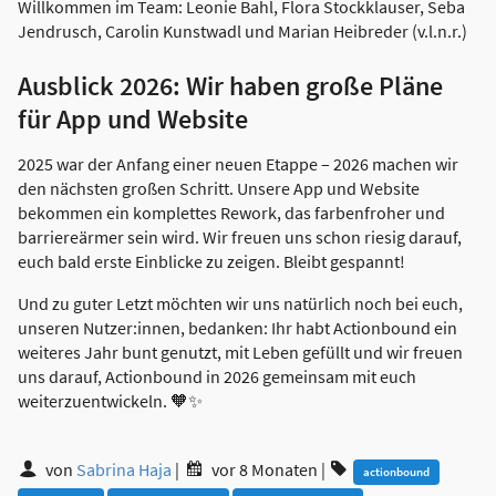
Willkommen im Team: Leonie Bahl, Flora Stockklauser, Seba
Jendrusch, Carolin Kunstwadl und Marian Heibreder (v.l.n.r.)
Ausblick 2026: Wir haben große Pläne
für App und Website
2025 war der Anfang einer neuen Etappe – 2026 machen wir
den nächsten großen Schritt. Unsere App und Website
bekommen ein komplettes Rework, das farbenfroher und
barriereärmer sein wird. Wir freuen uns schon riesig darauf,
euch bald erste Einblicke zu zeigen. Bleibt gespannt!
Und zu guter Letzt möchten wir uns natürlich noch bei euch,
unseren Nutzer:innen, bedanken: Ihr habt Actionbound ein
weiteres Jahr bunt genutzt, mit Leben gefüllt und wir freuen
uns darauf, Actionbound in 2026 gemeinsam mit euch
weiterzuentwickeln. 🧡✨
von
Sabrina Haja
|
vor 8 Monaten
|
actionbound