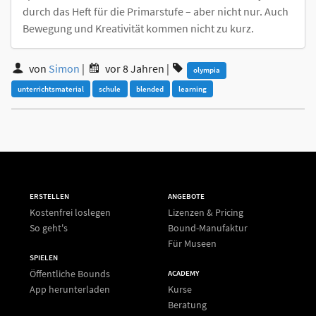
durch das Heft für die Primarstufe – aber nicht nur. Auch
Bewegung und Kreativität kommen nicht zu kurz.
von
Simon
|
vor 8 Jahren
|
olympia
unterrichtsmaterial
schule
blended
learning
ERSTELLEN
ANGEBOTE
Kostenfrei loslegen
Lizenzen & Pricing
So geht's
Bound-Manufaktur
Für Museen
SPIELEN
Öffentliche Bounds
ACADEMY
App herunterladen
Kurse
Beratung