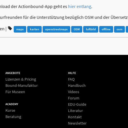
load der Actionbound-App geht es
hier entlang
.
urfreunden für die Unterstützung bezüglich OSM und der Überset
ren
|
maps
karten
openstreetmaps
OSM
luftbild
offline
osm
ANGEBOTE
HILFE
Lizenzen & Pricing
FAQ
Bound-Manufaktur
Handbuch
Für Museen
Videos
Forum
EDU-Guide
ACADEMY
Kurse
Literatur
Beratung
Kontakt
Newsletter