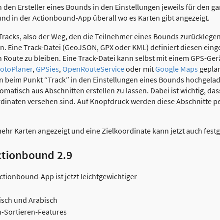
 den Ersteller eines Bounds in den Einstellungen jeweils für den 
nd in der Actionbound-App überall wo es Karten gibt angezeigt.
acks, also der Weg, den die Teilnehmer eines Bounds zurücklegen s
en. Eine Track-Datei (GeoJSON, GPX oder KML) definiert diesen ein
gen Route zu bleiben. Eine Track-Datei kann selbst mit einem GPS-Ge
otoPlaner
,
GPSies
,
OpenRouteService
oder mit
Google Maps
geplan
n beim Punkt “Track” in den Einstellungen eines Bounds hochgela
tomatisch aus Abschnitten erstellen zu lassen. Dabei ist wichtig, d
dinaten versehen sind. Auf Knopfdruck werden diese Abschnitte pe
ehr Karten angezeigt und eine Zielkoordinate kann jetzt auch fest
ctionbound 2.9
ctionbound-App ist jetzt leichtgewichtiger
isch und Arabisch
n-Sortieren-Features