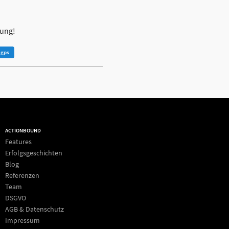
zung!
gps
ACTIONBOUND
Features
Erfolgsgeschichten
Blog
Referenzen
Team
DSGVO
AGB & Datenschutz
Impressum