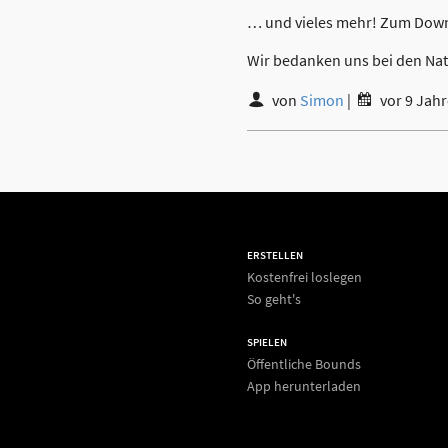
… und vieles mehr! Zum Down
Wir bedanken uns bei den Nat
von
Simon
|
vor 9 Jah
ERSTELLEN
Kostenfrei loslegen
So geht's
SPIELEN
Öffentliche Bounds
App herunterladen