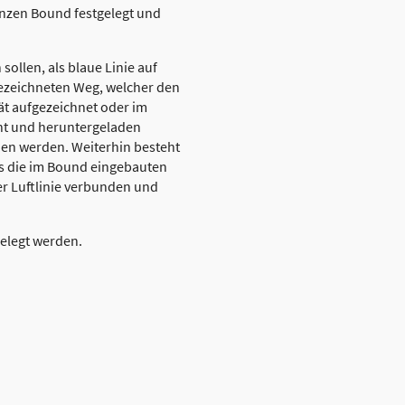
ganzen Bound festgelegt und
ollen, als blaue Linie auf
gezeichneten Weg, welcher den
rät aufgezeichnet oder im
t und heruntergeladen
den werden. Weiterhin besteht
ass die im Bound eingebauten
r Luftlinie verbunden und
gelegt werden.