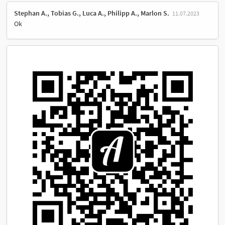
Stephan A., Tobias G., Luca A., Philipp A., Marlon S.
11.07.2023
Ok