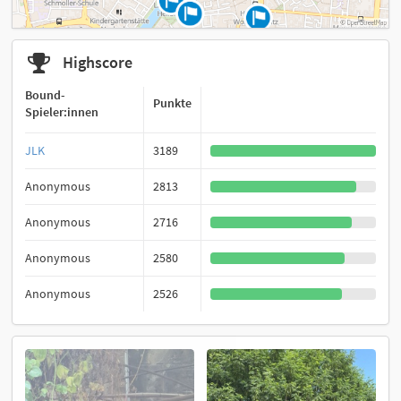
Highscore
Bound-
Punkte
Spieler:innen
JLK
3189
Anonymous
2813
Anonymous
2716
Anonymous
2580
Anonymous
2526