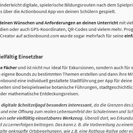
inderleicht digitale, spielerische Bildungsrouten nach dem Spielpri
s über die Actionbound App von deinen Schülern gespielt.
deinen Wünschen und Anforderungen an deinen Unterricht
mit vi
edien oder auch GPS-Koordinaten, QR-Codes und vielem mehr. Pro
d-Creator auf actionbound.com wurde sogar mehrfach für seine
einf
elfältig Einsetzbar
le Fächer
und ist nicht nur ideal für Exkursionen, sondern auch für
n eigene Bounds zu bestimmten Themen erstellen und dann ihre Mit
nbound eine individuell gestaltete Stadtführung per App für dein
ten sind beispielsweise botanische Führungen, stadtgeschichtlic
 oder mathematische Entdeckungsreisen.
ie digitale Schnitzeljagd besonders interessant
, da die Grenzen des
nd eine Öffnung zum realen Lebensumfeld der Schülerinnen und Schül
 ein
sehr vielfältig einsetzbares Werkzeug
. Überall dort, wo Erkun
d zu Lernerfolgen beitragen. Das kann z. B. die Vorbereitung zu ein
halte geknüpfte Ortsbegehungen, wie z.B. eine Rathaus-Rallye oder ei