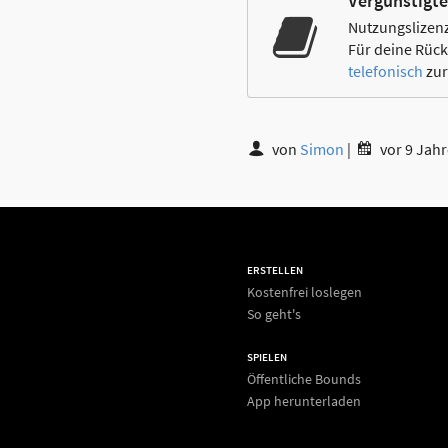
Vergünstigte
Nutzungslizenz
Für deine Rück
telefonisch
zur
von
Simon
|
vor 9 Jah
ERSTELLEN
Kostenfrei loslegen
So geht's
SPIELEN
Öffentliche Bounds
App herunterladen