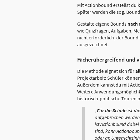
Mit Actionbound erstellst du k
Später werden die sog. Bound
Gestalte eigene Bounds
nach 
wie Quizfragen, Aufgaben, M
nicht erforderlich, der Boun
ausgezeichnet.
Fächerübergreifend und vi
Die Methode eignet sich für
al
Projektarbeit: Schüler könne
Außerdem kannst du mit Actio
Weitere Anwendungsmöglichkei
historisch-politische Touren
„
Für die Schule ist d
aufgebrochen werden u
ist Actionbound dabei
sind, kann Actionboun
oder an Unterrichtsin