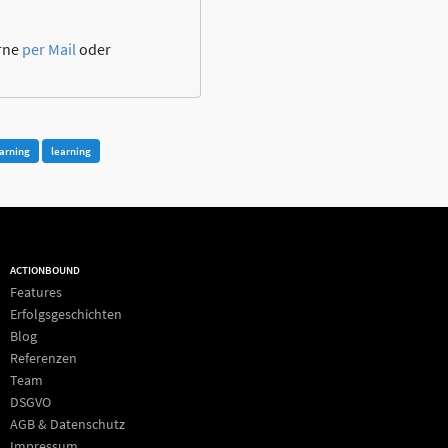
erne
per Mail
oder
arning
learning
ACTIONBOUND
Features
Erfolgsgeschichten
Blog
Referenzen
Team
DSGVO
AGB & Datenschutz
Impressum