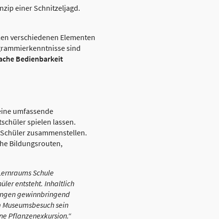
nzip einer Schnitzeljagd.
elen verschiedenen Elementen
grammierkenntnisse sind
ache Bedienbarkeit
 eine umfassende
schüler spielen lassen.
e Schüler zusammenstellen.
he Bildungsrouten,
 Lernraums Schule
er entsteht. Inhaltlich
dungen gewinnbringend
em Museumsbesuch sein
ne Pflanzenexkursion.“