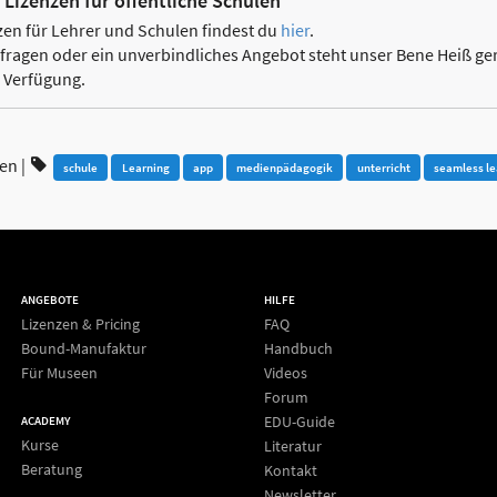
 Lizenzen für öffentliche Schulen
en für Lehrer und Schulen findest du
hier
.
fragen oder ein unverbindliches Angebot steht unser Bene Heiß g
 Verfügung.
ren
|
schule
Learning
app
medienpädagogik
unterricht
seamless le
ANGEBOTE
HILFE
Lizenzen & Pricing
FAQ
Bound-Manufaktur
Handbuch
Für Museen
Videos
Forum
EDU-Guide
ACADEMY
Kurse
Literatur
Beratung
Kontakt
Newsletter