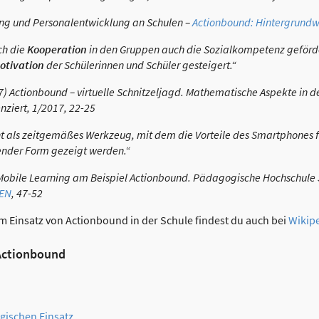
ng und Personalentwicklung an Schulen –
Actionbound: Hintergrundw
ch die
Kooperation
in den Gruppen auch die Sozialkompetenz geförde
otivation
der Schülerinnen und Schüler gesteigert.“
17) Actionbound – virtuelle Schnitzeljagd. Mathematische Aspekte in d
ziert, 1/2017, 22-25
t als zeitgemäßes Werkzeug, mit dem die Vorteile des Smartphones f
ender Form gezeigt werden.“
6) Mobile Learning am Beispiel Actionbound. Pädagogische Hochschule S
IEN
, 47-52
um Einsatz von Actionbound in der Schule findest du auch bei
Wikip
 Actionbound
ischen Einsatz