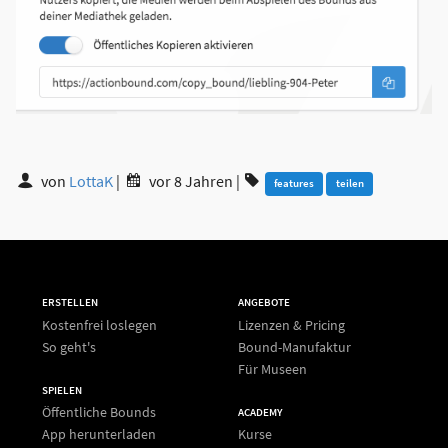
von
LottaK
|
vor 8 Jahren
|
features
teilen
ERSTELLEN
ANGEBOTE
Kostenfrei loslegen
Lizenzen & Pricing
So geht's
Bound-Manufaktur
Für Museen
SPIELEN
Öffentliche Bounds
ACADEMY
App herunterladen
Kurse