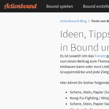
Bound spielen
Bound erstell
Actionbound-Blog
Posts von 
Ideen, Tipp
in Bound u
Es ist soweit! Um das
Forum
g
nun einen Beitrag zum Thema M
einbauen kann oder eure Liebli
Gruppenstärke und jede Ziel
Hier könnt ihr bisher folgende
Schere, Stein, Papier (
Kung-Fu-Fighting / Ninj
Schere, Stein, Papier F