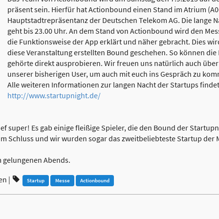
präsent sein. Hierfür hat Actionbound einen Stand im Atrium (A06
Hauptstadtrepräsentanz der Deutschen Telekom AG. Die lange Na
geht bis 23.00 Uhr. An dem Stand von Actionbound wird den Me
die Funktionsweise der App erklärt und näher gebracht. Dies wir
diese Veranstaltung erstellten Bound geschehen. So können die
gehörte direkt ausprobieren. Wir freuen uns natürlich auch über
unserer bisherigen User, um auch mit euch ins Gespräch zu ko
Alle weiteren Informationen zur langen Nacht der Startups findet 
http://www.startupnight.de/
ief super! Es gab einige fleißige Spieler, die den Bound der Startupn
um Schluss und wir wurden sogar das zweitbeliebteste Startup der M
um gelungenen Abends.
en
|
Startup
Messe
Actionbound