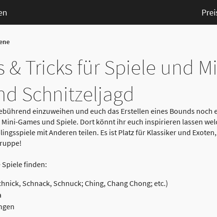
en
Prei
Bene
s & Tricks für Spiele und 
nd Schnitzeljagd
ebührend einzuweihen und euch das Erstellen eines Bounds noch e
ini-Games und Spiele. Dort könnt ihr euch inspirieren lassen welc
ngsspiele mit Anderen teilen. Es ist Platz für Klassiker und Exoten,
gruppe!
 Spiele finden:
Schnick, Schnack, Schnuck; Ching, Chang Chong; etc.)
a
angen