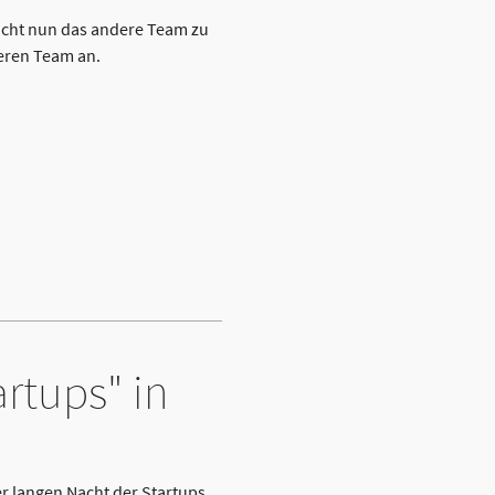
sucht nun das andere Team zu
deren Team an.
rtups" in
r langen Nacht der Startups