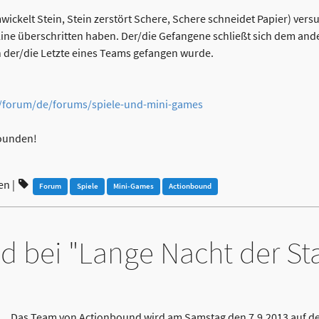
ckelt Stein, Stein zerstört Schere, Schere schneidet Papier) ver
line überschritten haben. Der/die Gefangene schließt sich dem an
h der/die Letzte eines Teams gefangen wurde.
e/forum/de/forums/spiele-und-mini-games
Bounden!
en
|
Forum
Spiele
Mini-Games
Actionbound
 bei "Lange Nacht der Sta
Das Team von Actionbound wird am Samstag den 7.9.2013 auf de