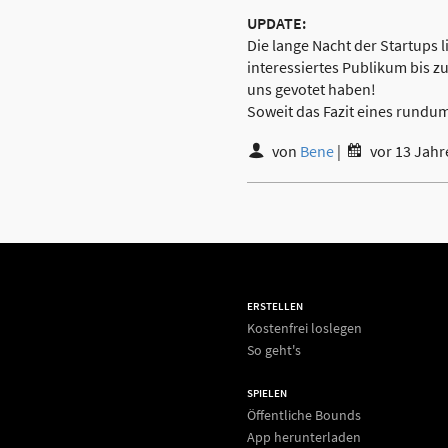
UPDATE:
Die lange Nacht der Startups l
interessiertes Publikum bis z
uns gevotet haben!
Soweit das Fazit eines rund
von
Bene
|
vor 13 Jahr
ERSTELLEN
Kostenfrei loslegen
So geht's
SPIELEN
Öffentliche Bounds
App herunterladen