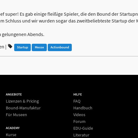
ief super! Es gab einige fleißige Spieler, die den Bound der Startupn
um Schluss und wir wurden sogar das zweitbeliebteste Startup der M
um gelungenen Abends.
en
|
Startup
Messe
Actionbound
ANGEBOTE
HILFE
Lizenzen & Pricing
FAQ
Bound-Manufaktur
Handbuch
Für Museen
Videos
Forum
EDU-Guide
ACADEMY
Kurse
Literatur