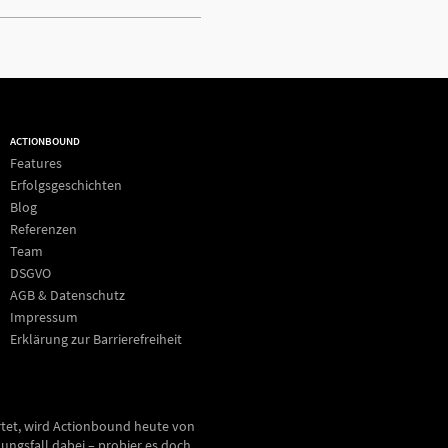
ACTIONBOUND
Features
Erfolgsgeschichten
Blog
Referenzen
Team
DSGVO
AGB & Datenschutz
Impressum
Erklärung zur Barrierefreiheit
rtet, wird Actionbound heute von
ungsfall dabei – probier es doch