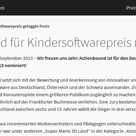
en
Prei
oftwarepreis getaggte Posts
 für Kindersoftwarepreis
. September 2013 –
Wir freuen uns sehr: Actionbound ist für den D
3 nominiert!
 setzt sich mit der Bewertung und Anerkennung von innovativer u
ware aus Deutschland, Österreich und der Schweiz auseinander. Zie
d Konsolenspiele einem größeren Publikum zugänglich zu machen. De
ährlich auf der Frankfurter Buchmesse verliehen. Eine Jury besteh
chland zwischen sechs und 13 Jahren wählt die Sieger in drei ver
y aus renommierten Medienvertretern und Pädagogen unterschiedlic
er war unter anderem „Super Mario 3D Land“ in der Kategorie „Kons