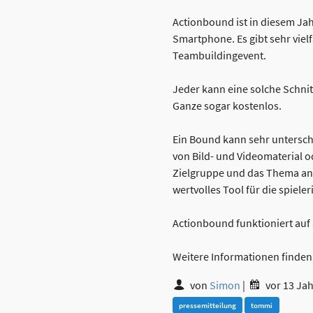
Actionbound ist in diesem Jah
Smartphone. Es gibt sehr viel
Teambuildingevent.
Jeder kann eine solche Schni
Ganze sogar kostenlos.
Ein Bound kann sehr unterschi
von Bild- und Videomaterial 
Zielgruppe und das Thema ang
wertvolles Tool für die spiele
Actionbound funktioniert auf
Weitere Informationen finden
von
Simon
|
vor 13 Ja
pressemitteilung
tommi