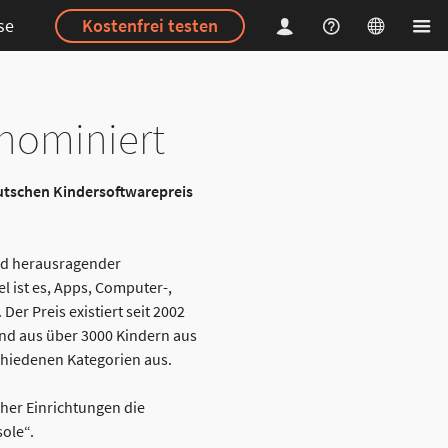
se
Kostenfrei testen
 nominiert
eutschen Kindersoftwarepreis
nd herausragender
l ist es, Apps, Computer-,
r Preis existiert seit 2002
end aus über 3000 Kindern aus
schiedenen Kategorien aus.
her Einrichtungen die
ole“.