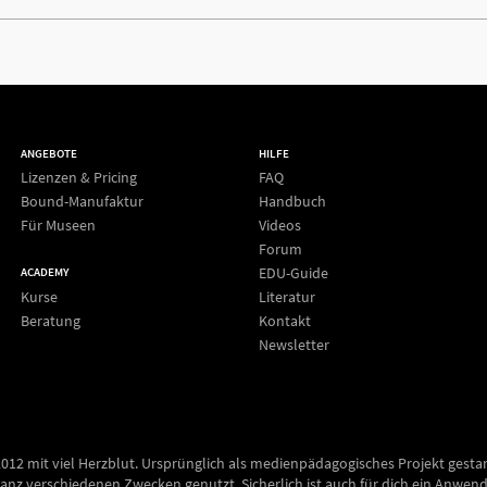
ANGEBOTE
HILFE
Lizenzen & Pricing
FAQ
Bound-Manufaktur
Handbuch
Für Museen
Videos
Forum
EDU-Guide
ACADEMY
Kurse
Literatur
Beratung
Kontakt
Newsletter
2012 mit viel Herzblut. Ursprünglich als medienpädagogisches Projekt gesta
anz verschiedenen Zwecken genutzt. Sicherlich ist auch für dich ein Anwend