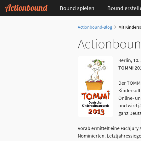
Bound spielen
Bound erstell
Actionbound-Blog
Mit Kinders
Actionbound
Berlin, 10
TOMMI 201
Der TOMMI
Kindersoft
Online- un
und wird j
ganz Deuts
Vorab ermittelt eine Fachjur
Nominierten. Letztjahressieg