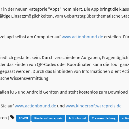
r in der neuen Kategorie "Apps" nominiert. Die App bringt die klass
fältige Einsatzmöglichkeiten, vom Geburtstag über thematische Stä
tzeljagd selbst am Computer auf
www.actionbound.de
erstellen. Fü
edlich gestaltet sein. Durch verschiedene Aufgaben, Fragemöglichke
oder das Finden von QR-Codes oder Koordinaten kann die Tour ganz 
epasst werden. Durch das Einbinden von Informationen dient Act
rische Wissensvermittlung.
 allen iOS und Android Geräten und steht kostenlos zum Download 
 Sie auf
www.actionbound.de
und
www.kindersoftwarepreis.de
hren
|
TOMMI
Kindersoftwarepreis
Actionbound
Pressemitteilung
acti