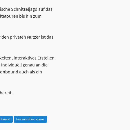
ische Schnitzeljagd auf das
dtetouren bis hin zum
r den privaten Nutzer ist das
iten, interaktives Erstellen
individuell genau an die
ionbound auch als ein
bereit.
onbound
kindersoftwarepreis