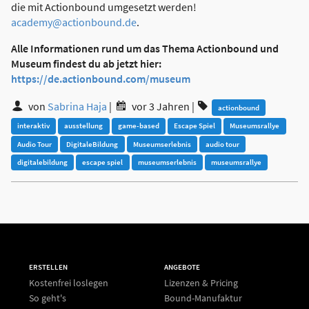
die mit Actionbound umgesetzt werden!
academy@actionbound.de
.
Alle Informationen rund um das Thema Actionbound und
Museum findest du ab jetzt hier:
https://de.actionbound.com/museum
von
Sabrina Haja
|
vor 3 Jahren
|
actionbound
interaktiv
ausstellung
game-based
Escape Spiel
Museumsrallye
Audio Tour
DigitaleBildung
Museumserlebnis
audio tour
digitalebildung
escape spiel
museumserlebnis
museumsrallye
ERSTELLEN
ANGEBOTE
Kostenfrei loslegen
Lizenzen & Pricing
So geht's
Bound-Manufaktur