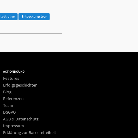
stadtrallye
Entdeckungstour
ACTIONBOUND
Features
Erfolgsgeschichten
Blog
Referenzen
Team
DSGVO
AGB & Datenschutz
Impressum
Erklärung zur Barrierefreiheit