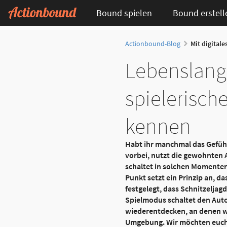
Bound spielen
Bound erstell
Actionbound-Blog
Mit digitale
Lebenslang
spielerisch
kennen
Habt ihr manchmal das Gefühl
vorbei, nutzt die gewohnten
schaltet in solchen Momenten 
Punkt setzt ein Prinzip an, d
festgelegt, dass Schnitzelja
Spielmodus schaltet den Auto
wiederentdecken, an denen wi
Umgebung. Wir möchten euch m