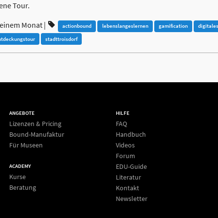
gene Tour.
 einem Monat
|
actionbound
lebenslangeslernen
gamification
digitale
ntdeckungstour
stadttroisdorf
ANGEBOTE
HILFE
Lizenzen & Pricing
FAQ
Bound-Manufaktur
Handbuch
Für Museen
Videos
Forum
EDU-Guide
ACADEMY
Kurse
Literatur
Beratung
Kontakt
Newsletter