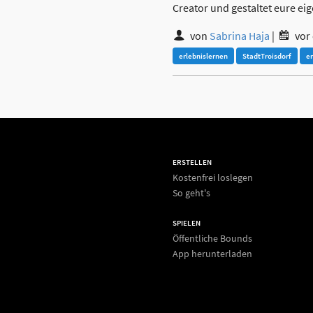
Creator und gestaltet eure ei
von
Sabrina Haja
|
vor
erlebnislernen
StadtTroisdorf
e
ERSTELLEN
Kostenfrei loslegen
So geht's
SPIELEN
Öffentliche Bounds
App herunterladen