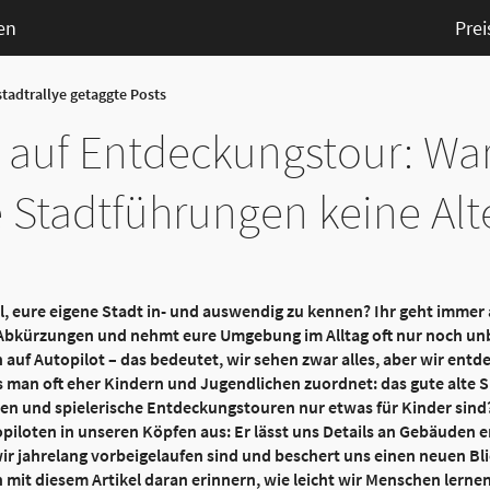
en
Prei
stadtrallye getaggte Posts
 auf Entdeckungstour: W
e Stadtführungen keine Al
, eure eigene Stadt in- und auswendig zu kennen? Ihr geht immer
 Abkürzungen und nehmt eure Umgebung im Alltag oft nur noch un
auf Autopilot – das bedeutet, wir sehen zwar alles, aber wir ent
as man oft eher Kindern und Jugendlichen zuordnet: das gute alte 
gden und spielerische Entdeckungstouren nur etwas für Kinder sin
piloten in unseren Köpfen aus: Er lässt uns Details an Gebäuden 
r jahrelang vorbeigelaufen sind und beschert uns einen neuen Bl
it diesem Artikel daran erinnern, wie leicht wir Menschen lernen