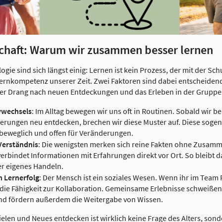
chaft: Warum wir zusammen besser lernen
gie sind sich längst einig: Lernen ist kein Prozess, der mit der S
Kernkompetenz unserer Zeit. Zwei Faktoren sind dabei entscheiden
: Der Drang nach neuen Entdeckungen und das Erleben in der Gruppe
vwechsels
: Im Alltag bewegen wir uns oft in Routinen. Sobald wir 
erungen neu entdecken, brechen wir diese Muster auf. Diese sogenan
ig beweglich und offen für Veränderungen.
 Verständnis
: Die wenigsten merken sich reine Fakten ohne Zusam
erbindet Informationen mit Erfahrungen direkt vor Ort. So bleibt d
er eigenes Handeln.
n Lernerfolg
: Der Mensch ist ein soziales Wesen. Wenn ihr im Team R
die Fähigkeit zur Kollaboration. Gemeinsame Erlebnisse schweiße
nd fördern außerdem die Weitergabe von Wissen.
len und Neues entdecken ist wirklich keine Frage des Alters, sonde