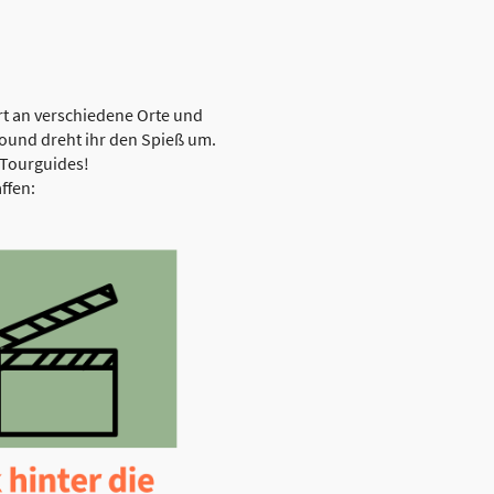
t an verschiedene Orte und
bound dreht ihr den Spieß um.
s Tourguides!
ffen: