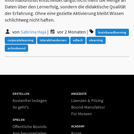
Daten über den Lernerfolg, sondern die didaktische Qualität
der Erfahrung. Ohne eine gezielte Aktivierung bleibt Wissen
schlichtweg nicht haften.
von
Sabrina Haja
|
vor 2 Monaten
|
brainbasedlearning
corporatelearning
interaktiveslernen
edtech
elearning
actionbound
ERSTELLEN
ANGEBOTE
Kostenfrei loslegen
Lizenzen & Pricing
So geht's
Bound-Manufaktur
Für Museen
SPIELEN
Öffentliche Bounds
ACADEMY
App herunterladen
Kurse