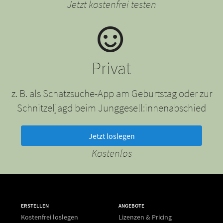
Jetzt kostenfrei testen
Privat
z. B. als Schatzsuche-App am Geburtstag oder zur
Schnitzeljagd beim Junggesell:innenabschied
Jetzt loslegen
Kostenlos
ERSTELLEN
ANGEBOTE
Kostenfrei loslegen
Lizenzen & Pricing