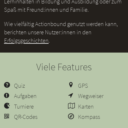
Lerninhalten in Bildung und Ausbildung oder zum
Spaß mit Freund:innen und Familie.
Wie vielfältig Actionbound genutzt werden kann,
berichten unsere Nutzer:innen in den
Erfolgsgeschichten
.
Viele Features
Quiz
GPS
Aufgaben
Wegweiser
Turniere
Karten
QR-Codes
Kompass