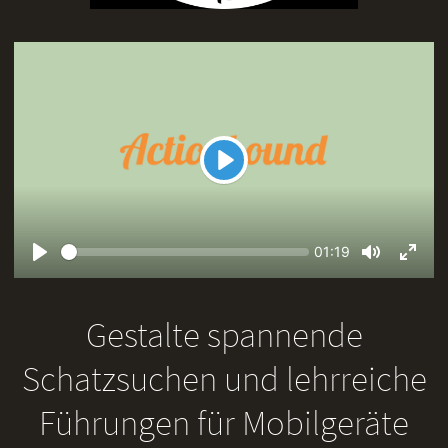
Play
Seek
Current
01:19
time
Play
Toggle
Toggl
Mute
Fullsc
Gestalte spannende
Schatzsuchen und lehrreiche
Führungen für Mobilgeräte