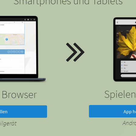
Smartphones und Tablets
Spielen
m Browser
App h
llen
Andr
lgerät