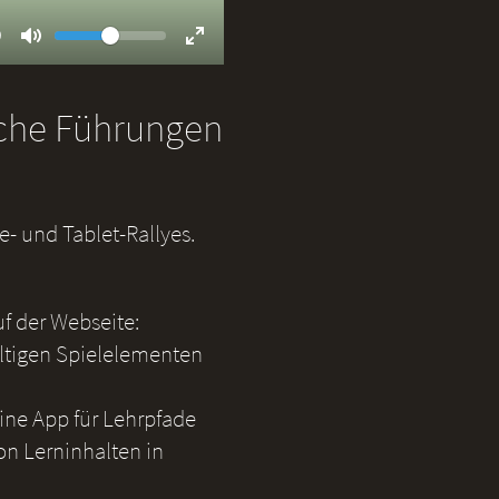
Volume
ent
9
Toggle
Toggle
Mute
Fullscreen
iche Führungen
- und Tablet-Rallyes.
uf der Webseite:
ältigen Spielelementen
eine App für Lehrpfade
on Lerninhalten in