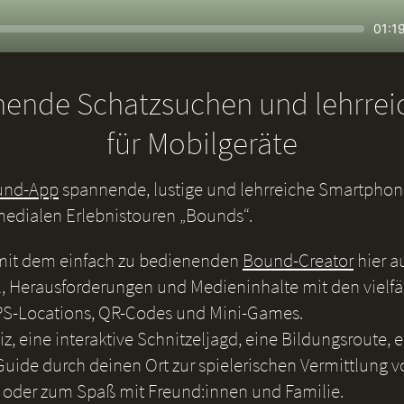
Seek
Curr
01:1
time
nende Schatzsuchen und lehrre
für Mobilgeräte
und-App
spannende, lustige und lehrreiche Smartphone
medialen Erlebnistouren „Bounds“.
 mit dem einfach zu bedienenden
Bound-Creator
hier a
, Herausforderungen und Medieninhalte mit den vielf
S-Locations, QR-Codes und Mini-Games.
iz, eine interaktive Schnitzeljagd, eine Bildungsroute, 
uide durch deinen Ort zur spielerischen Vermittlung v
 oder zum Spaß mit Freund:innen und Familie.