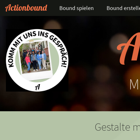
Bound spielen
Bound erstell
M
Gestalte m