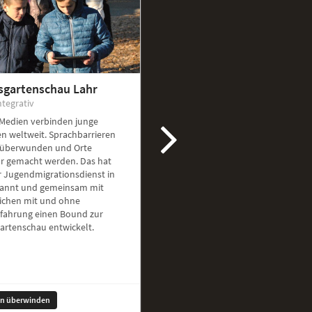
sgartenschau Lahr
ntegrativ
 Medien verbinden junge
n weltweit. Sprachbarrieren
überwunden und Orte
ar gemacht werden. Das hat
r Jugendmigrationsdienst in
kannt und gemeinsam mit
ichen mit und ohne
rfahrung einen Bound zur
artenschau entwickelt.
en überwinden