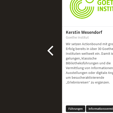
Kerstin Wesendorf
Goethe Institut
Wir setzen Actionbound mit g
Erfolg bereits in über 30 Goethe
Instituten weltweit ein. Damit i
gelungen, klassische
Bibliotheksführungen und die
Vermittlung von Informationen
Ausstellungen oder digitale A
um besucheraktivierende
„Erlebnisreisen“ zu ergänzen.
Führungen
Informationsvermi