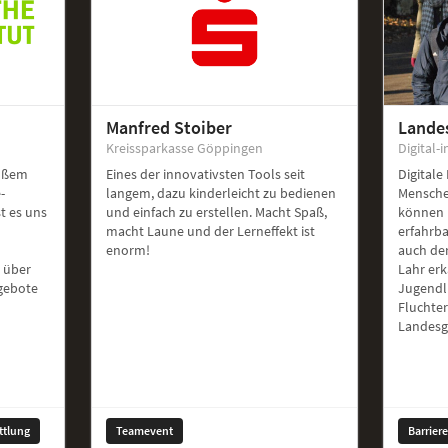
Manfred Stoiber
Lande
Kreissparkasse Göppingen
Digital-i
roßem
Eines der innovativsten Tools seit
Digitale
-
langem, dazu kinderleicht zu bedienen
Mensche
st es uns
und einfach zu erstellen. Macht Spaß,
können 
macht Laune und der Lerneffekt ist
erfahrb
enorm!
auch de
 über
Lahr er
ngebote
Jugendl
Fluchte
Landesg
ttlung
Teamevent
Barrier