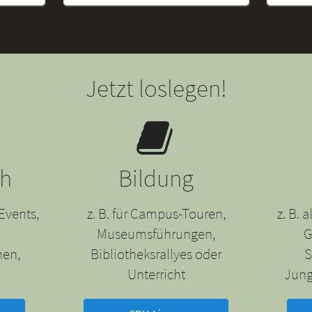
Jetzt loslegen!
ch
Bildung
Events,
z. B. für Campus-Touren,
z. B.
Museumsführungen,
G
nen,
Bibliotheksrallyes oder
S
Unterricht
Jung