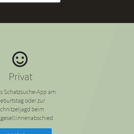
Privat
 als Schatzsuche-App am
eburtstag oder zur
chnitzeljagd beim
gesell:innenabschied