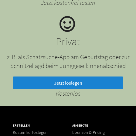
Jetzt kostenfrei testen
Privat
z. B. als Schatzsuche-App am Geburtstag oder zur
Schnitzeljagd beim Junggesell:innenabschied
Jetzt loslegen
Kostenlos
ERSTELLEN
ANGEBOTE
Kostenfrei loslegen
Lizenzen & Pricing