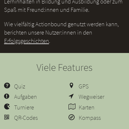
Lerninhalten in Bildung und Ausbildung oder zum
Spaß mit Freund:innen und Familie.
Wie vielfältig Actionbound genutzt werden kann,
berichten unsere Nutzer:innen in den
Erfolgsgeschichten
.
Viele Features
Quiz
GPS
Aufgaben
Wegweiser
Turniere
Karten
QR-Codes
Kompass