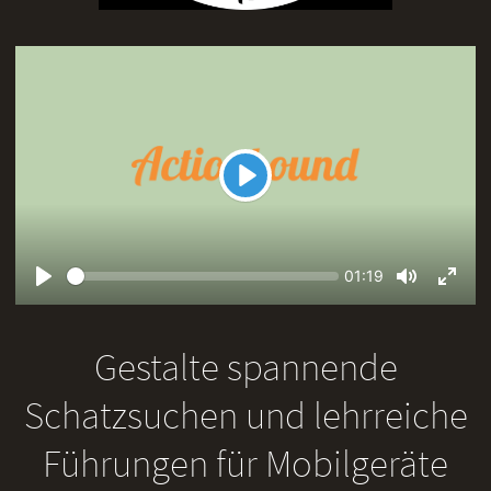
Play
Seek
Current
01:19
time
Play
Toggle
Toggl
Mute
Fullsc
Gestalte spannende
Schatzsuchen und lehrreiche
Führungen für Mobilgeräte