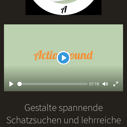
Play
Seek
Current
01:19
time
Play
Toggle
Toggl
Mute
Fullsc
Gestalte spannende
Schatzsuchen und lehrreiche