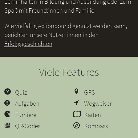
Lerninhalten in Bildung und Ausbildung oder zum
Spaß mit Freund:innen und Familie.
Wie vielfältig Actionbound genutzt werden kann,
berichten unsere Nutzer:innen in den
Erfolgsgeschichten
.
Viele Features
Quiz
GPS
Aufgaben
Wegweiser
Turniere
Karten
QR-Codes
Kompass