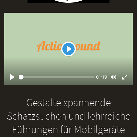
Play
Seek
Current
01:19
time
Play
Toggle
Toggl
Mute
Fullsc
Gestalte spannende
Schatzsuchen und lehrreiche
Führungen für Mobilgeräte