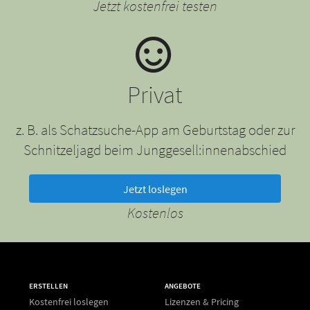
Jetzt kostenfrei testen
Privat
z. B. als Schatzsuche-App am Geburtstag oder zur
Schnitzeljagd beim Junggesell:innenabschied
Jetzt loslegen
Kostenlos
ERSTELLEN
ANGEBOTE
Kostenfrei loslegen
Lizenzen & Pricing