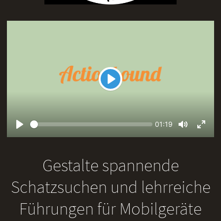
Play
Seek
Current
01:19
time
Play
Toggle
Toggl
Mute
Fullsc
Gestalte spannende
Schatzsuchen und lehrreiche
Führungen für Mobilgeräte