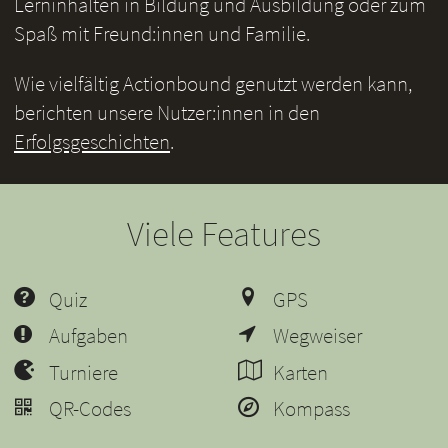
Lerninhalten in Bildung und Ausbildung oder zum
Spaß mit Freund:innen und Familie.
Wie vielfältig Actionbound genutzt werden kann,
berichten unsere Nutzer:innen in den
Erfolgsgeschichten
.
Viele Features
Quiz
GPS
Aufgaben
Wegweiser
Turniere
Karten
QR-Codes
Kompass