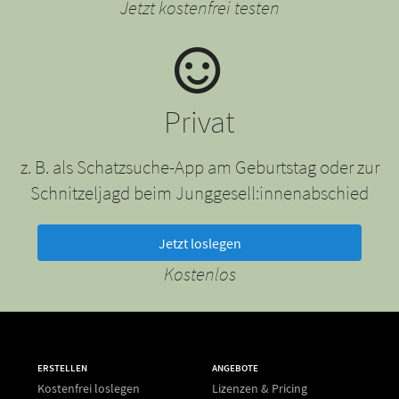
Jetzt kostenfrei testen
Privat
z. B. als Schatzsuche-App am Geburtstag oder zur
Schnitzeljagd beim Junggesell:innenabschied
Jetzt loslegen
Kostenlos
ERSTELLEN
ANGEBOTE
Kostenfrei loslegen
Lizenzen & Pricing