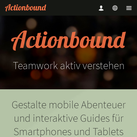
Teamwork
aktiv
verstehen
Gestalte mobile Abenteuer
und interaktive Guides für
Smartphones und Tablets