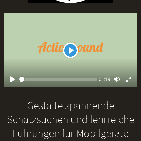
Play
Seek
Current
01:19
time
Play
Toggle
Toggl
Mute
Fullsc
Gestalte spannende
Schatzsuchen und lehrreiche
Führungen für Mobilgeräte