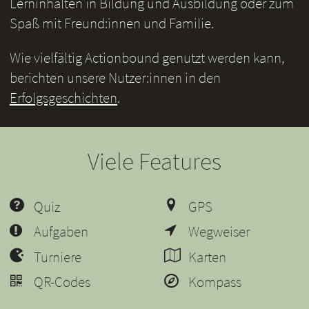
Lerninhalten in Bildung und Ausbildung oder zum
Spaß mit Freund:innen und Familie.
Wie vielfältig Actionbound genutzt werden kann,
berichten unsere Nutzer:innen in den
Erfolgsgeschichten
.
Viele Features
Quiz
GPS
Aufgaben
Wegweiser
Turniere
Karten
QR-Codes
Kompass