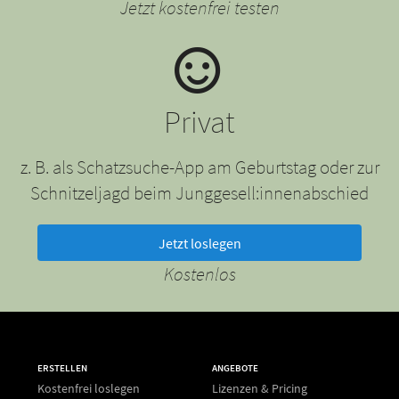
Jetzt kostenfrei testen
Privat
z. B. als Schatzsuche-App am Geburtstag oder zur
Schnitzeljagd beim Junggesell:innenabschied
Jetzt loslegen
Kostenlos
ERSTELLEN
ANGEBOTE
Kostenfrei loslegen
Lizenzen & Pricing