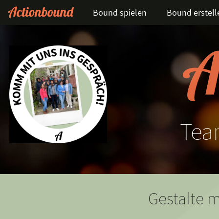
Bound spielen
Bound erstell
Tea
Gestalte m