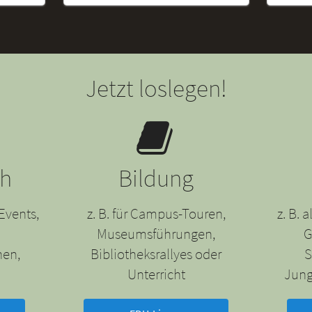
Jetzt loslegen!
ch
Bildung
Events,
z. B. für Campus-Touren,
z. B.
Museumsführungen,
G
nen,
Bibliotheksrallyes oder
S
Unterricht
Jung