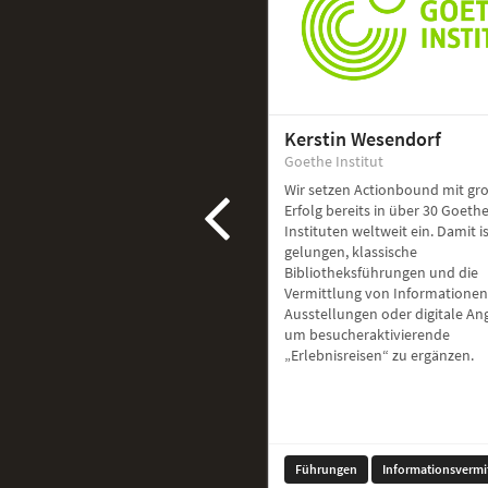
Kerstin Wesendorf
Goethe Institut
Wir setzen Actionbound mit g
Erfolg bereits in über 30 Goethe
Instituten weltweit ein. Damit i
gelungen, klassische
Bibliotheksführungen und die
Vermittlung von Informationen
Ausstellungen oder digitale A
um besucheraktivierende
„Erlebnisreisen“ zu ergänzen.
Führungen
Informationsvermi