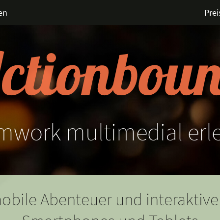
en
Prei
mwork
multimedial
erl
obile Abenteuer und interaktive