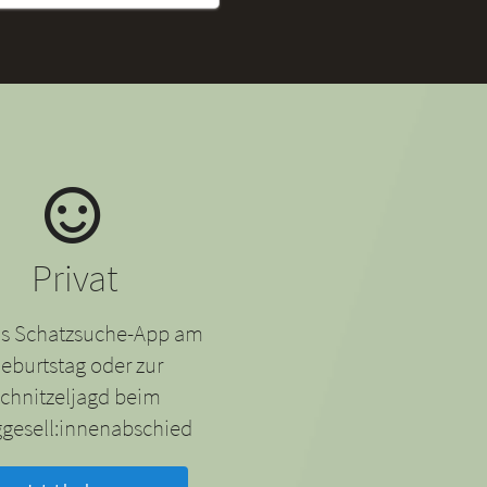
Privat
 als Schatzsuche-App am
eburtstag oder zur
chnitzeljagd beim
gesell:innenabschied