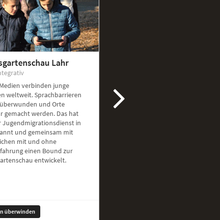
sgartenschau Lahr
ntegrativ
 Medien verbinden junge
n weltweit. Sprachbarrieren
überwunden und Orte
ar gemacht werden. Das hat
r Jugendmigrationsdienst in
kannt und gemeinsam mit
ichen mit und ohne
rfahrung einen Bound zur
artenschau entwickelt.
en überwinden