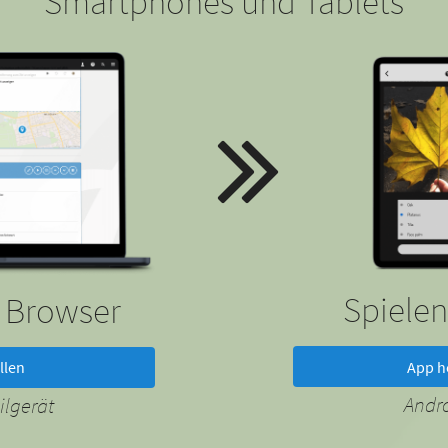
Smartphones und Tablets
Spielen
m Browser
App h
llen
Andr
lgerät