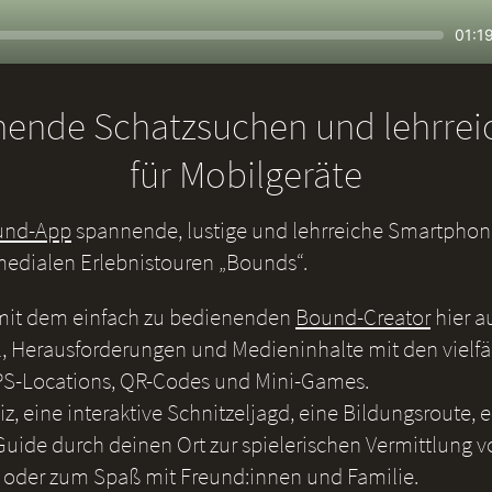
Seek
Curr
01:1
time
nende Schatzsuchen und lehrre
für Mobilgeräte
und-App
spannende, lustige und lehrreiche Smartphone
medialen Erlebnistouren „Bounds“.
 mit dem einfach zu bedienenden
Bound-Creator
hier a
, Herausforderungen und Medieninhalte mit den vielf
S-Locations, QR-Codes und Mini-Games.
iz, eine interaktive Schnitzeljagd, eine Bildungsroute, 
uide durch deinen Ort zur spielerischen Vermittlung v
 oder zum Spaß mit Freund:innen und Familie.