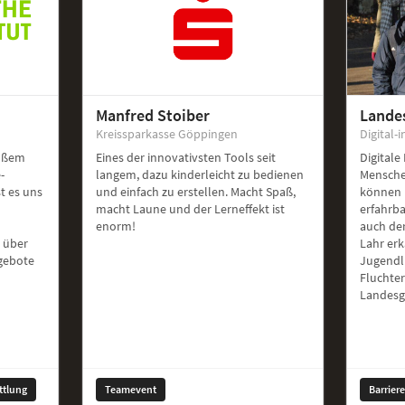
Manfred Stoiber
Lande
Kreissparkasse Göppingen
Digital-i
roßem
Eines der innovativsten Tools seit
Digitale
-
langem, dazu kinderleicht zu bedienen
Mensche
st es uns
und einfach zu erstellen. Macht Spaß,
können 
macht Laune und der Lerneffekt ist
erfahrb
enorm!
auch de
 über
Lahr er
ngebote
Jugendl
Fluchte
Landesg
ttlung
Teamevent
Barrier