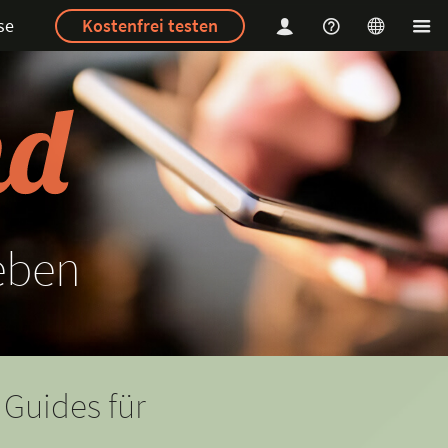
se
Kostenfrei testen
eben
 Guides für