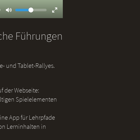
Volume
ent
9
Toggle
Toggle
Mute
Fullscreen
iche Führungen
- und Tablet-Rallyes.
uf der Webseite:
ältigen Spielelementen
eine App für Lehrpfade
on Lerninhalten in