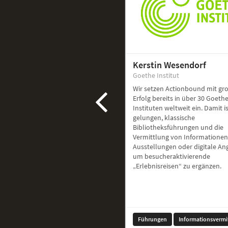
Kerstin Wesendorf
Goethe Institut
Wir setzen Actionbound mit g
Erfolg bereits in über 30 Goethe
Instituten weltweit ein. Damit i
gelungen, klassische
Bibliotheksführungen und die
Vermittlung von Informationen
Ausstellungen oder digitale A
um besucheraktivierende
„Erlebnisreisen“ zu ergänzen.
Führungen
Informationsvermi