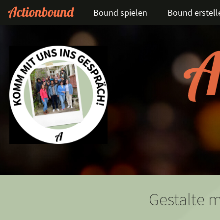
Bound spielen
Bound erstell
Gestalte m