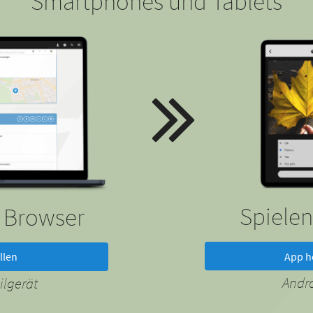
Smartphones und Tablets
Spielen
m Browser
App h
llen
Andr
lgerät