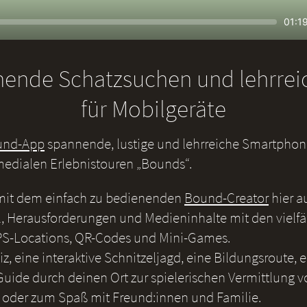
Seek
Curr
01:1
time
nende Schatzsuchen und lehrre
für Mobilgeräte
und-App
spannende, lustige und lehrreiche Smartphone
medialen Erlebnistouren „Bounds“.
 mit dem einfach zu bedienenden
Bound-Creator
hier a
, Herausforderungen und Medieninhalte mit den vielf
S-Locations, QR-Codes und Mini-Games.
iz, eine interaktive Schnitzeljagd, eine Bildungsroute, 
uide durch deinen Ort zur spielerischen Vermittlung v
 oder zum Spaß mit Freund:innen und Familie.