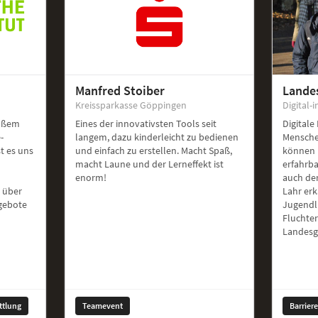
Manfred Stoiber
Lande
Kreissparkasse Göppingen
Digital-i
roßem
Eines der innovativsten Tools seit
Digitale
-
langem, dazu kinderleicht zu bedienen
Mensche
st es uns
und einfach zu erstellen. Macht Spaß,
können 
macht Laune und der Lerneffekt ist
erfahrb
enorm!
auch de
 über
Lahr er
ngebote
Jugendl
Fluchte
Landesg
ttlung
Teamevent
Barrier