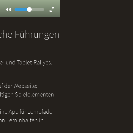
Volume
ent
9
Toggle
Toggle
Mute
Fullscreen
iche Führungen
- und Tablet-Rallyes.
uf der Webseite:
ältigen Spielelementen
eine App für Lehrpfade
on Lerninhalten in