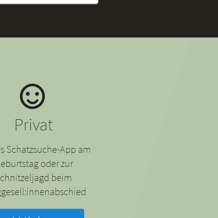
Privat
 als Schatzsuche-App am
eburtstag oder zur
chnitzeljagd beim
gesell:innenabschied