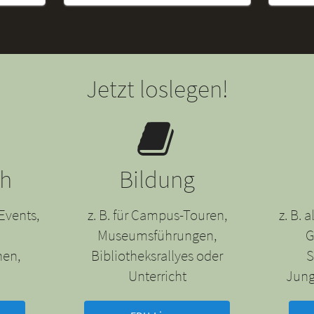
Jetzt loslegen!
ch
Bildung
Events,
z. B. für Campus-Touren,
z. B.
Museumsführungen,
G
nen,
Bibliotheksrallyes oder
S
Unterricht
Jung