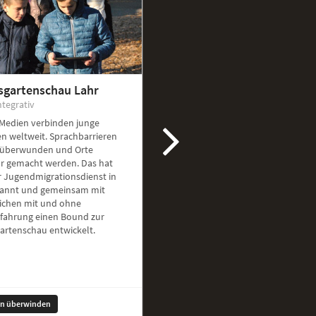
sgartenschau Lahr
ntegrativ
 Medien verbinden junge
n weltweit. Sprachbarrieren
überwunden und Orte
ar gemacht werden. Das hat
r Jugendmigrationsdienst in
kannt und gemeinsam mit
ichen mit und ohne
rfahrung einen Bound zur
artenschau entwickelt.
en überwinden