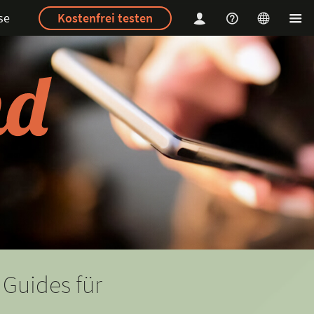
se
Kostenfrei testen
n
 Guides für