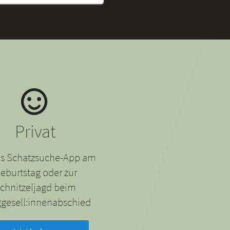
Privat
 als Schatzsuche-App am
eburtstag oder zur
chnitzeljagd beim
gesell:innenabschied