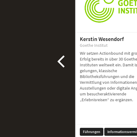
Kerstin Wesendorf
Goethe Institut
Wir setzen Actionbound mit g
Erfolg bereits in über 30 Goethe
Instituten weltweit ein. Damit i
gelungen, klassische
Bibliotheksführungen und die
Vermittlung von Informationen
Ausstellungen oder digitale A
um besucheraktivierende
„Erlebnisreisen“ zu ergänzen.
Führungen
Informationsvermi