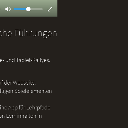
Volume
ent
9
Toggle
Toggle
Mute
Fullscreen
iche Führungen
- und Tablet-Rallyes.
uf der Webseite:
ältigen Spielelementen
eine App für Lehrpfade
on Lerninhalten in