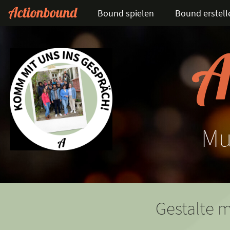
Bound spielen
Bound erstell
Mu
Gestalte m