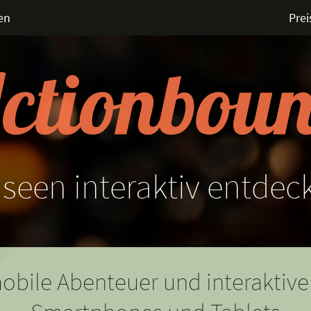
en
Prei
seen
interaktiv
entdec
obile Abenteuer und interaktive