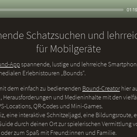
Seek
Curr
01:1
time
nende Schatzsuchen und lehrre
für Mobilgeräte
und-App
spannende, lustige und lehrreiche Smartphone
medialen Erlebnistouren „Bounds“.
 mit dem einfach zu bedienenden
Bound-Creator
hier a
, Herausforderungen und Medieninhalte mit den vielf
S-Locations, QR-Codes und Mini-Games.
iz, eine interaktive Schnitzeljagd, eine Bildungsroute, 
uide durch deinen Ort zur spielerischen Vermittlung v
 oder zum Spaß mit Freund:innen und Familie.