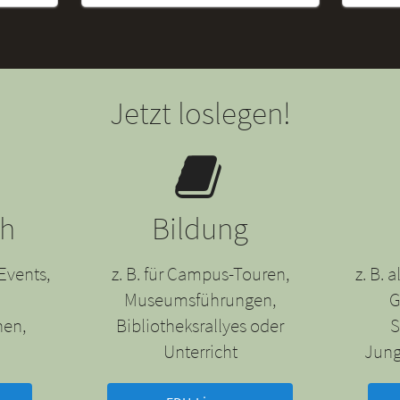
Jetzt loslegen!
ch
Bildung
Events,
z. B. für Campus-Touren,
z. B.
Museumsführungen,
G
nen,
Bibliotheksrallyes oder
S
Unterricht
Jung