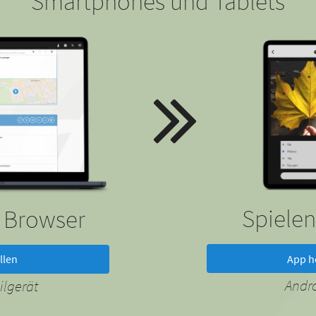
Smartphones und Tablets
Spielen
m Browser
App h
llen
Andr
lgerät