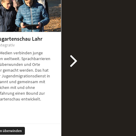
sgartenschau Lahr
ntegrativ
 Medien verbinden junge
n weltweit. Sprachbarrieren
überwunden und Orte
ar gemacht werden. Das hat
r Jugendmigrationsdienst in
kannt und gemeinsam mit
ichen mit und ohne
rfahrung einen Bound zur
artenschau entwickelt.
en überwinden