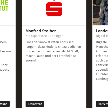
Manfred Stoiber
Lande
Kreissparkasse Göppingen
Digital-i
roßem
Eines der innovativsten Tools seit
Digitale
-
langem, dazu kinderleicht zu bedienen
Mensche
st es uns
und einfach zu erstellen. Macht Spaß,
können 
macht Laune und der Lerneffekt ist
erfahrb
enorm!
auch de
 über
Lahr er
ngebote
Jugendl
Fluchte
Landesg
ttlung
Teamevent
Barrier