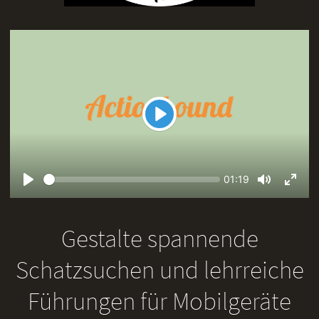
Play
Seek
Current
01:19
time
Play
Toggle
Toggl
Mute
Fullsc
Gestalte spannende
Schatzsuchen und lehrreiche
Führungen für Mobilgeräte