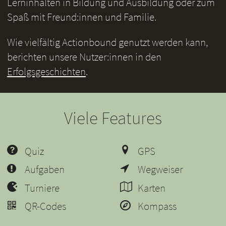
Lerninhalten in Bildung und Ausbildung oder zum
Spaß mit Freund:innen und Familie.
Wie vielfältig Actionbound genutzt werden kann,
berichten unsere Nutzer:innen in den
Erfolgsgeschichten
.
Viele Features
Quiz
GPS
Aufgaben
Wegweiser
Turniere
Karten
QR-Codes
Kompass