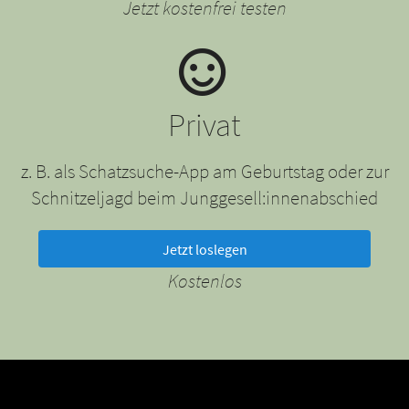
Jetzt kostenfrei testen
Privat
z. B. als Schatzsuche-App am Geburtstag oder zur
Schnitzeljagd beim Junggesell:innenabschied
Jetzt loslegen
Kostenlos