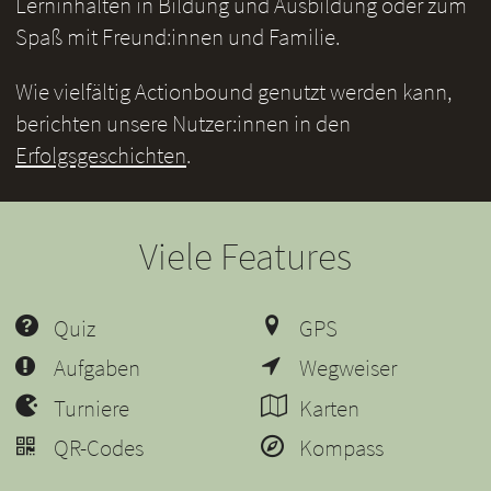
Lerninhalten in Bildung und Ausbildung oder zum
Spaß mit Freund:innen und Familie.
Wie vielfältig Actionbound genutzt werden kann,
berichten unsere Nutzer:innen in den
Erfolgsgeschichten
.
Viele Features
Quiz
GPS
Aufgaben
Wegweiser
Turniere
Karten
QR-Codes
Kompass