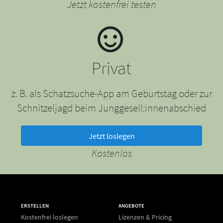
Jetzt kostenfrei testen
Privat
z. B. als Schatzsuche-App am Geburtstag oder zur
Schnitzeljagd beim Junggesell:innenabschied
Jetzt loslegen
Kostenlos
ERSTELLEN
ANGEBOTE
Kostenfrei loslegen
Lizenzen & Pricing