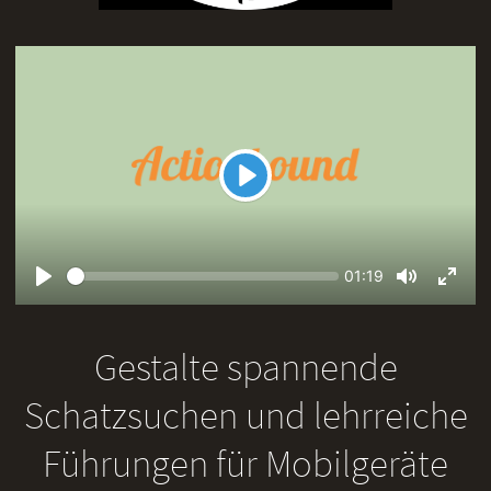
Play
Seek
Current
01:19
time
Play
Toggle
Toggl
Mute
Fullsc
Gestalte spannende
Schatzsuchen und lehrreiche
Führungen für Mobilgeräte