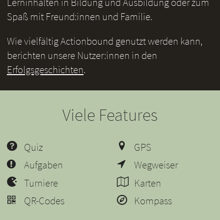
Lerninhalten in Bildung und Ausbildung oder zum
Spaß mit Freund:innen und Familie.
Wie vielfältig Actionbound genutzt werden kann,
berichten unsere Nutzer:innen in den
Erfolgsgeschichten
.
Viele Features
Quiz
GPS
Aufgaben
Wegweiser
Turniere
Karten
QR-Codes
Kompass