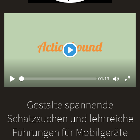
Play
Seek
Current
01:19
time
Play
Toggle
Toggl
Mute
Fullsc
Gestalte spannende
Schatzsuchen und lehrreiche
Führungen für Mobilgeräte