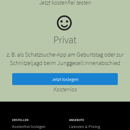
Jetzt kostenfrei testen
Privat
z. B. als Schatzsuche-App am Geburtstag oder zur
Schnitzeljagd beim Junggesell:innenabschied
Jetzt loslegen
Kostenlos
ERSTELLEN
ANGEBOTE
Kostenfrei loslegen
Lizenzen & Pricing