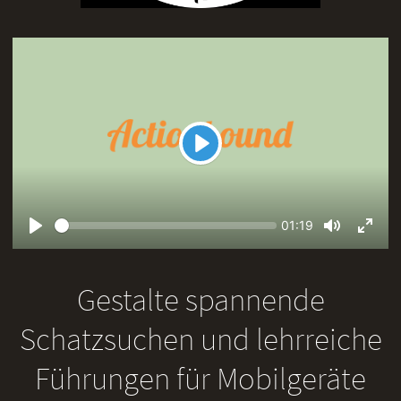
Play
Seek
Current
01:19
time
Play
Toggle
Toggl
Mute
Fullsc
Gestalte spannende
Schatzsuchen und lehrreiche
Führungen für Mobilgeräte