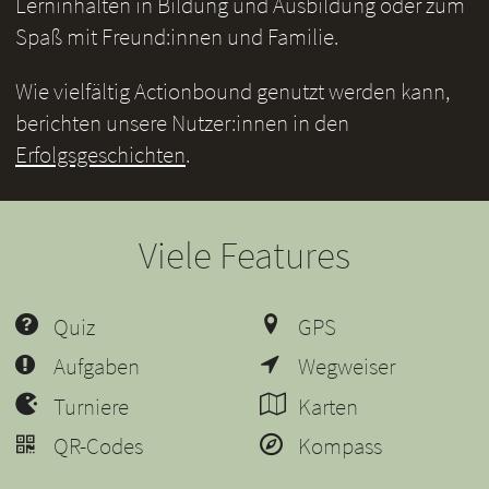
Lerninhalten in Bildung und Ausbildung oder zum
Spaß mit Freund:innen und Familie.
Wie vielfältig Actionbound genutzt werden kann,
berichten unsere Nutzer:innen in den
Erfolgsgeschichten
.
Viele Features
Quiz
GPS
Aufgaben
Wegweiser
Turniere
Karten
QR-Codes
Kompass