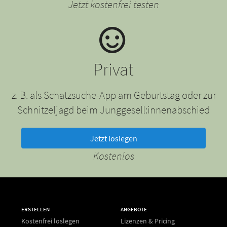
Jetzt kostenfrei testen
Privat
z. B. als Schatzsuche-App am Geburtstag oder zur
Schnitzeljagd beim Junggesell:innenabschied
Jetzt loslegen
Kostenlos
ERSTELLEN
ANGEBOTE
Kostenfrei loslegen
Lizenzen & Pricing