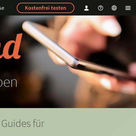
se
Kostenfrei testen
ben
 Guides für