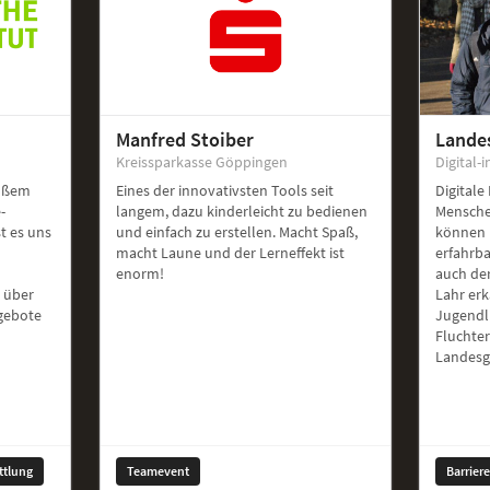
Manfred Stoiber
Lande
Kreissparkasse Göppingen
Digital-i
roßem
Eines der innovativsten Tools seit
Digitale
-
langem, dazu kinderleicht zu bedienen
Mensche
st es uns
und einfach zu erstellen. Macht Spaß,
können 
macht Laune und der Lerneffekt ist
erfahrb
enorm!
auch de
 über
Lahr er
ngebote
Jugendl
Fluchte
Landesg
ttlung
Teamevent
Barrier