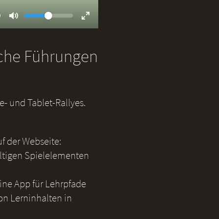
Volume
ent
9
Toggle
Toggle
Mute
Fullscreen
iche Führungen
- und Tablet-Rallyes.
uf der Webseite:
ältigen Spielelementen
eine App für Lehrpfade
on Lerninhalten in