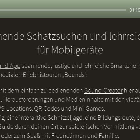
Seek
Curr
01:1
time
nende Schatzsuchen und lehrre
für Mobilgeräte
und-App
spannende, lustige und lehrreiche Smartphone
medialen Erlebnistouren „Bounds“.
 mit dem einfach zu bedienenden
Bound-Creator
hier a
, Herausforderungen und Medieninhalte mit den vielf
S-Locations, QR-Codes und Mini-Games.
iz, eine interaktive Schnitzeljagd, eine Bildungsroute, 
uide durch deinen Ort zur spielerischen Vermittlung v
 oder zum Spaß mit Freund:innen und Familie.