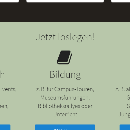
Jetzt loslegen!
ch
Bildung
Events,
z. B. für Campus-Touren,
z. B.
Museumsführungen,
G
nen,
Bibliotheksrallyes oder
S
Unterricht
Jung