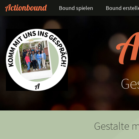
Bound spielen
Bound erstell
Ge
Gestalte m