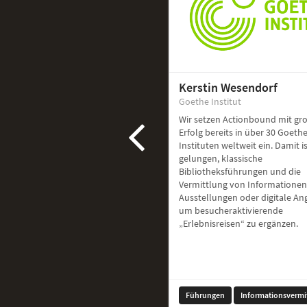
Kerstin Wesendorf
Goethe Institut
Wir setzen Actionbound mit g
Erfolg bereits in über 30 Goethe
Instituten weltweit ein. Damit i
gelungen, klassische
Bibliotheksführungen und die
Vermittlung von Informationen
Ausstellungen oder digitale A
um besucheraktivierende
„Erlebnisreisen“ zu ergänzen.
Führungen
Informationsvermi