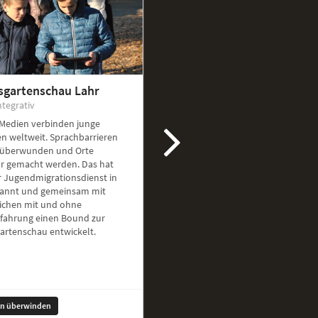
sgartenschau Lahr
ntegrativ
 Medien verbinden junge
n weltweit. Sprachbarrieren
überwunden und Orte
ar gemacht werden. Das hat
r Jugendmigrationsdienst in
kannt und gemeinsam mit
ichen mit und ohne
rfahrung einen Bound zur
artenschau entwickelt.
en überwinden