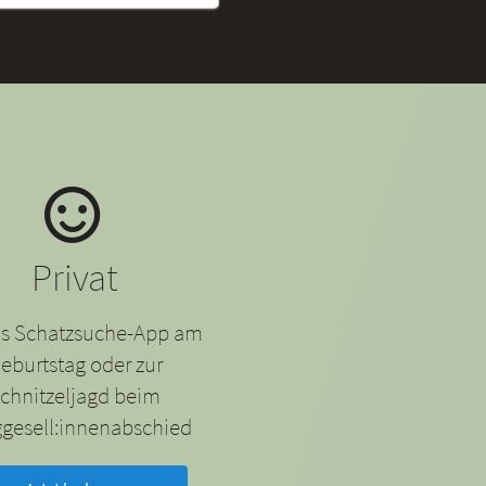
Privat
 als Schatzsuche-App am
eburtstag oder zur
chnitzeljagd beim
gesell:innenabschied