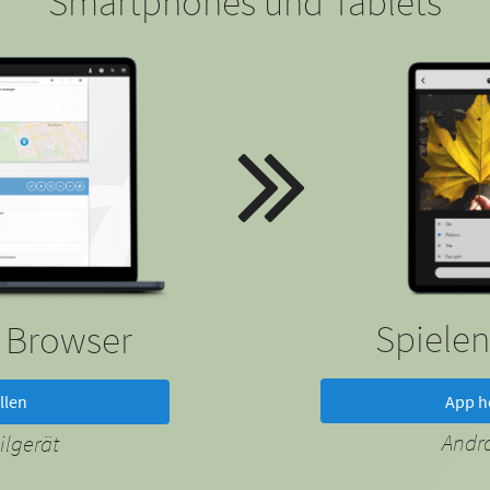
Smartphones und Tablets
Spielen
m Browser
App h
llen
Andr
lgerät