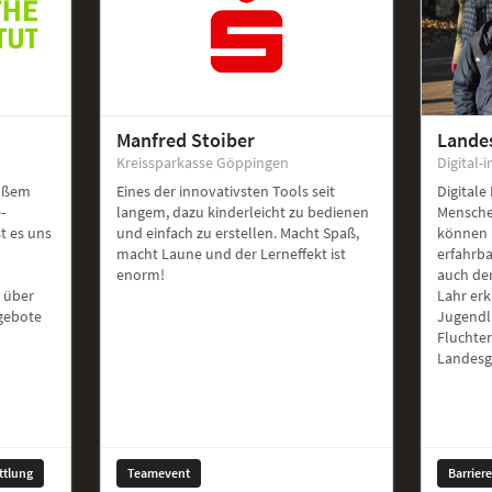
Manfred Stoiber
Lande
Kreissparkasse Göppingen
Digital-i
roßem
Eines der innovativsten Tools seit
Digitale
-
langem, dazu kinderleicht zu bedienen
Mensche
st es uns
und einfach zu erstellen. Macht Spaß,
können 
macht Laune und der Lerneffekt ist
erfahrb
enorm!
auch de
 über
Lahr er
ngebote
Jugendl
Fluchte
Landesg
ttlung
Teamevent
Barrier