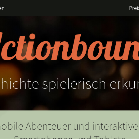
en
Prei
hichte
spielerisch
erku
obile Abenteuer und interaktive