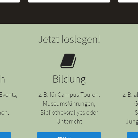
Jetzt loslegen!
ch
Bildung
Events,
z. B. für Campus-Touren,
z. B.
Museumsführungen,
G
nen,
Bibliotheksrallyes oder
S
Unterricht
Jung