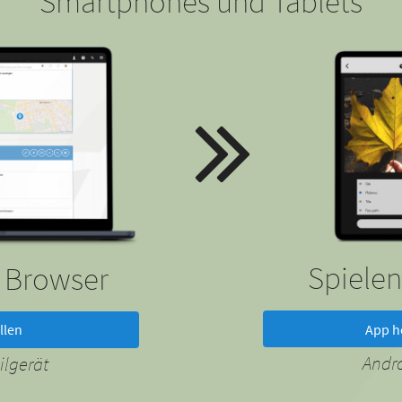
Smartphones und Tablets
Spielen
m Browser
App h
llen
Andr
lgerät