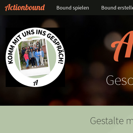
Bound spielen
Bound erstell
Gesc
Gestalte m