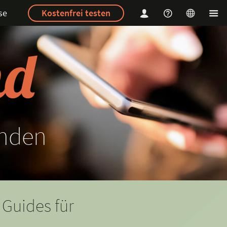
se
Kostenfrei testen
nden
 Guides für