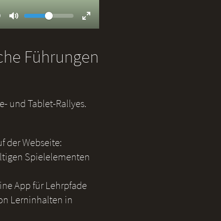
Volume
ent
9
Toggle
Toggle
Mute
Fullscreen
iche Führungen
- und Tablet-Rallyes.
uf der Webseite:
ältigen Spielelementen
eine App für Lehrpfade
on Lerninhalten in