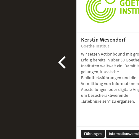
Kerstin Wesendorf
Goethe Institut
Wir setzen Actionbound mit g
Erfolg bereits in über 30 Goethe
Instituten weltweit ein. Damit i
gelungen, klassische
Bibliotheksführungen und die
Vermittlung von Informationen
Ausstellungen oder digitale A
um besucheraktivierende
„Erlebnisreisen“ zu ergänzen.
Führungen
Informationsvermi