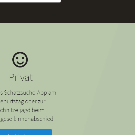
Privat
 als Schatzsuche-App am
eburtstag oder zur
chnitzeljagd beim
gesell:innenabschied