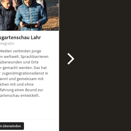
sgartenschau Lahr
ntegrativ
 Medien verbinden junge
n weltweit. Sprachbarrieren
überwunden und Orte
ar gemacht werden. Das hat
r Jugendmigrationsdienst in
kannt und gemeinsam mit
ichen mit und ohne
rfahrung einen Bound zur
artenschau entwickelt.
en überwinden