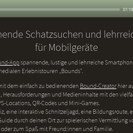
Seek
Curr
01:1
time
nende Schatzsuchen und lehrre
für Mobilgeräte
und-App
spannende, lustige und lehrreiche Smartphone
medialen Erlebnistouren „Bounds“.
 mit dem einfach zu bedienenden
Bound-Creator
hier a
, Herausforderungen und Medieninhalte mit den vielf
S-Locations, QR-Codes und Mini-Games.
iz, eine interaktive Schnitzeljagd, eine Bildungsroute, 
uide durch deinen Ort zur spielerischen Vermittlung v
 oder zum Spaß mit Freund:innen und Familie.