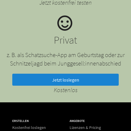
Jetzt kostenfrei testen
Privat
z. B. als Schatzsuche-App am Geburtstag oder zur
Schnitzeljagd beim Junggesell:innenabschied
Jetzt loslegen
Kostenlos
ERSTELLEN
ANGEBOTE
Kostenfrei loslegen
Lizenzen & Pricing