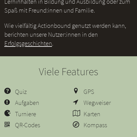
Lerninhalten in Bildung und Ausbildung oder zum
Spaß mit Freund:innen und Familie.
Wie vielfältig Actionbound genutzt werden kann,
berichten unsere Nutzer:innen in den
Erfolgsgeschichten
.
Viele Features
Quiz
GPS
Aufgaben
Wegweiser
Turniere
Karten
QR-Codes
Kompass