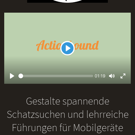
Play
Seek
Current
01:19
time
Play
Toggle
Toggl
Mute
Fullsc
Gestalte spannende
Schatzsuchen und lehrreiche
Führungen für Mobilgeräte