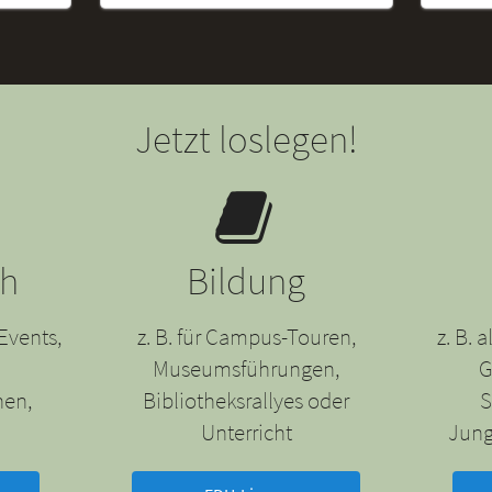
Jetzt loslegen!
ch
Bildung
Events,
z. B. für Campus-Touren,
z. B.
Museumsführungen,
G
nen,
Bibliotheksrallyes oder
S
Unterricht
Jung