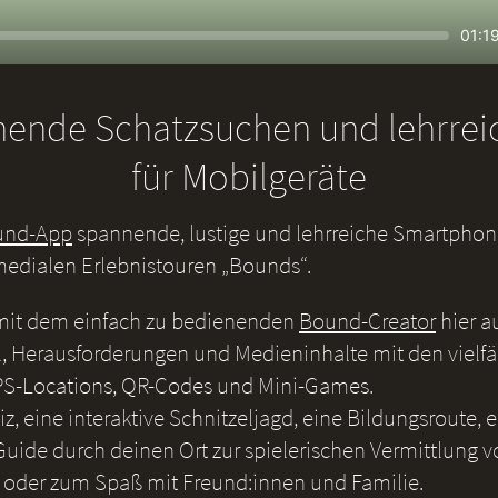
Seek
Curr
01:1
time
nende Schatzsuchen und lehrre
für Mobilgeräte
und-App
spannende, lustige und lehrreiche Smartphone
medialen Erlebnistouren „Bounds“.
 mit dem einfach zu bedienenden
Bound-Creator
hier a
, Herausforderungen und Medieninhalte mit den vielf
S-Locations, QR-Codes und Mini-Games.
iz, eine interaktive Schnitzeljagd, eine Bildungsroute, 
uide durch deinen Ort zur spielerischen Vermittlung v
 oder zum Spaß mit Freund:innen und Familie.