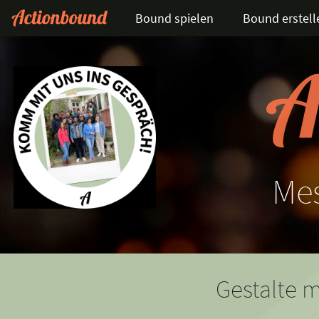
Bound spielen
Bound erstell
Me
Gestalte m