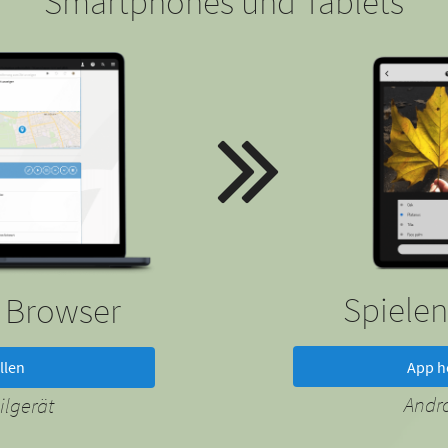
Smartphones und Tablets
Spielen
m Browser
App h
llen
Andr
lgerät