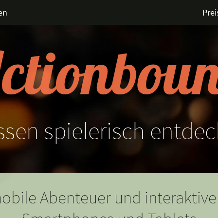
en
Prei
ssen
spielerisch
entdec
obile Abenteuer und interaktive