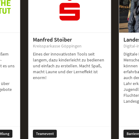
Manfred Stoiber
Lande
Kreissparkasse Göppingen
Digital-i
roßem
Eines der innovativsten Tools seit
Digitale
-
langem, dazu kinderleicht zu bedienen
Mensche
st es uns
und einfach zu erstellen. Macht Spaß,
können 
macht Laune und der Lerneffekt ist
erfahrb
enorm!
auch de
 über
Lahr er
ngebote
Jugendl
Fluchte
Landesg
ttlung
Teamevent
Barrier