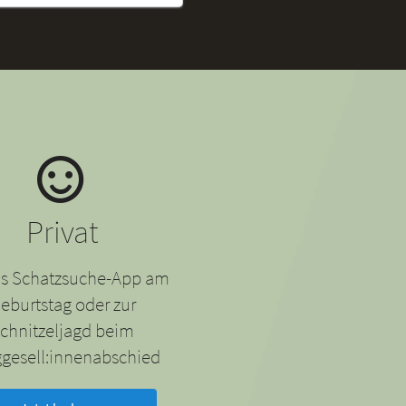
Privat
 als Schatzsuche-App am
eburtstag oder zur
chnitzeljagd beim
gesell:innenabschied