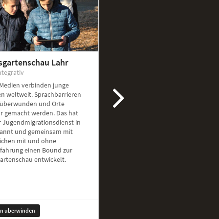
sgartenschau Lahr
ntegrativ
 Medien verbinden junge
n weltweit. Sprachbarrieren
überwunden und Orte
ar gemacht werden. Das hat
r Jugendmigrationsdienst in
kannt und gemeinsam mit
ichen mit und ohne
rfahrung einen Bound zur
artenschau entwickelt.
en überwinden