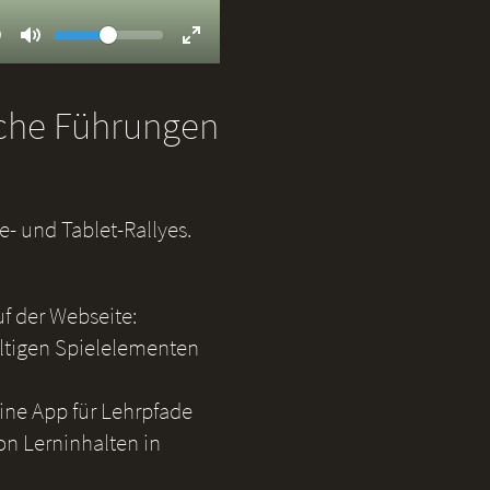
Volume
ent
9
Toggle
Toggle
Mute
Fullscreen
iche Führungen
- und Tablet-Rallyes.
uf der Webseite:
ältigen Spielelementen
eine App für Lehrpfade
on Lerninhalten in