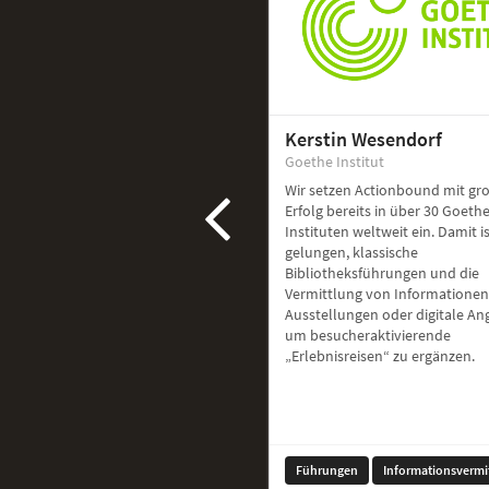
Kerstin Wesendorf
Goethe Institut
Wir setzen Actionbound mit g
Erfolg bereits in über 30 Goethe
Instituten weltweit ein. Damit i
gelungen, klassische
Bibliotheksführungen und die
Vermittlung von Informationen
Ausstellungen oder digitale A
um besucheraktivierende
„Erlebnisreisen“ zu ergänzen.
Führungen
Informationsvermi