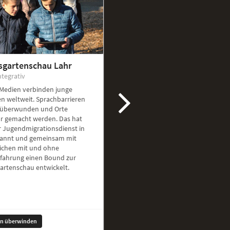
sgartenschau Lahr
ntegrativ
 Medien verbinden junge
n weltweit. Sprachbarrieren
überwunden und Orte
ar gemacht werden. Das hat
r Jugendmigrationsdienst in
kannt und gemeinsam mit
ichen mit und ohne
rfahrung einen Bound zur
artenschau entwickelt.
en überwinden