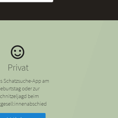
Privat
 als Schatzsuche-App am
eburtstag oder zur
chnitzeljagd beim
gesell:innenabschied