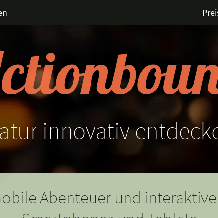
en
Prei
atur
innovativ
entdeck
obile Abenteuer und interaktive