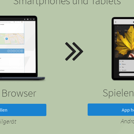
Smartphones und Tablets
Spielen
m Browser
App h
llen
Andr
lgerät