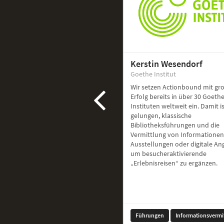
Kerstin Wesendorf
Goethe Institut
Wir setzen Actionbound mit g
Erfolg bereits in über 30 Goethe
Instituten weltweit ein. Damit i
gelungen, klassische
Bibliotheksführungen und die
Vermittlung von Informationen
Ausstellungen oder digitale A
um besucheraktivierende
„Erlebnisreisen“ zu ergänzen.
Führungen
Informationsvermi