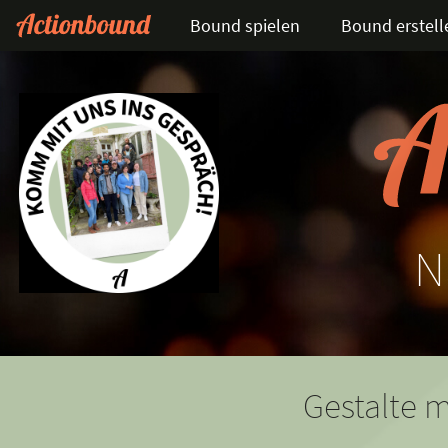
Bound spielen
Bound erstell
N
Gestalte m