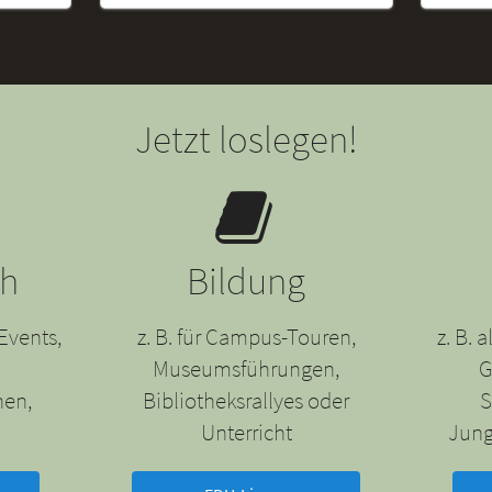
Jetzt loslegen!
ch
Bildung
Events,
z. B. für Campus-Touren,
z. B.
Museumsführungen,
G
nen,
Bibliotheksrallyes oder
S
Unterricht
Jung