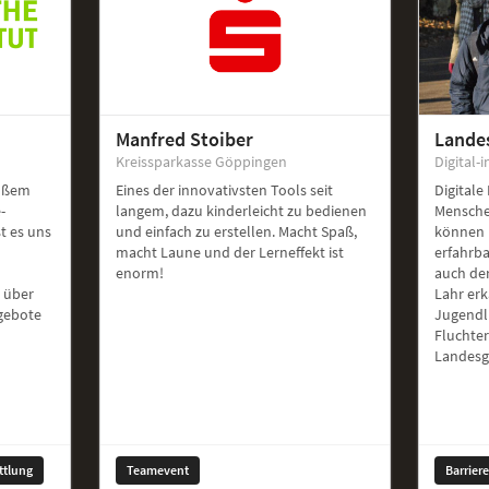
Manfred Stoiber
Lande
Kreissparkasse Göppingen
Digital-i
roßem
Eines der innovativsten Tools seit
Digitale
-
langem, dazu kinderleicht zu bedienen
Mensche
st es uns
und einfach zu erstellen. Macht Spaß,
können 
macht Laune und der Lerneffekt ist
erfahrb
enorm!
auch de
 über
Lahr er
ngebote
Jugendl
Fluchte
Landesg
ttlung
Teamevent
Barrier