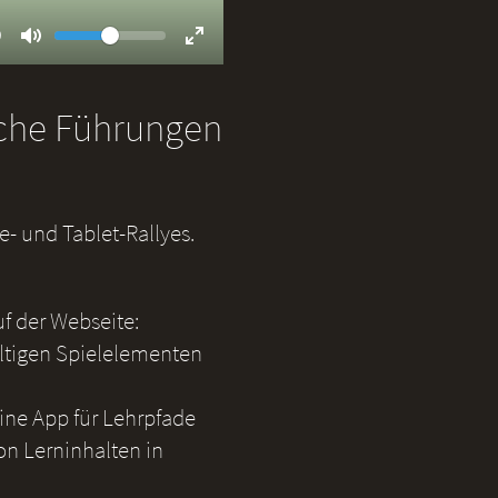
Volume
ent
9
Toggle
Toggle
Mute
Fullscreen
iche Führungen
- und Tablet-Rallyes.
uf der Webseite:
ältigen Spielelementen
eine App für Lehrpfade
on Lerninhalten in