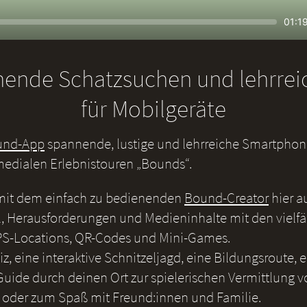
Seek
Curr
01:1
time
nende Schatzsuchen und lehrre
für Mobilgeräte
und-App
spannende, lustige und lehrreiche Smartphone
medialen Erlebnistouren „Bounds“.
 mit dem einfach zu bedienenden
Bound-Creator
hier a
, Herausforderungen und Medieninhalte mit den vielf
S-Locations, QR-Codes und Mini-Games.
iz, eine interaktive Schnitzeljagd, eine Bildungsroute, 
uide durch deinen Ort zur spielerischen Vermittlung v
 oder zum Spaß mit Freund:innen und Familie.