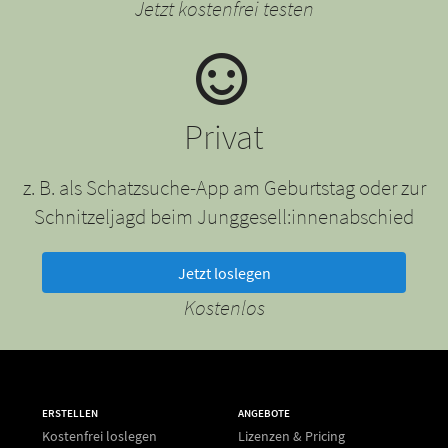
Jetzt kostenfrei testen
Privat
z. B. als Schatzsuche-App am Geburtstag oder zur
Schnitzeljagd beim Junggesell:innenabschied
Jetzt loslegen
Kostenlos
ERSTELLEN
ANGEBOTE
Kostenfrei loslegen
Lizenzen & Pricing