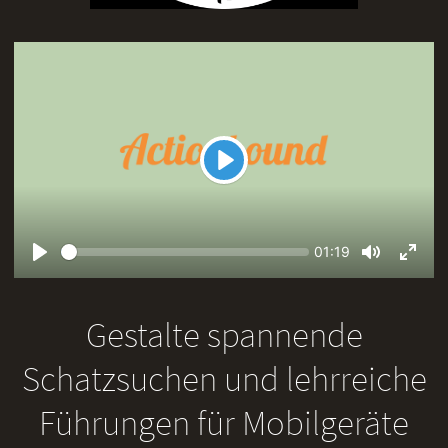
Play
Seek
Current
01:19
time
Play
Toggle
Toggl
Mute
Fullsc
Gestalte spannende
Schatzsuchen und lehrreiche
Führungen für Mobilgeräte