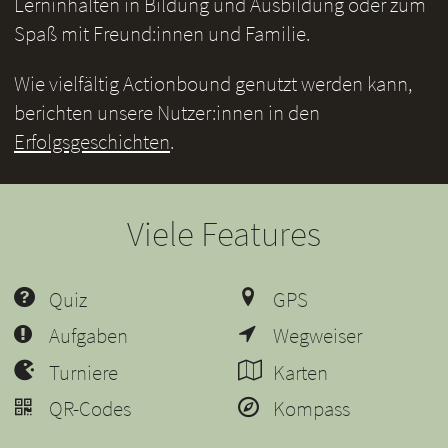
Lerninhalten in Bildung und Ausbildung oder zum
Spaß mit Freund:innen und Familie.
Wie vielfältig Actionbound genutzt werden kann,
berichten unsere Nutzer:innen in den
Erfolgsgeschichten
.
Viele Features
Quiz
GPS
Aufgaben
Wegweiser
Turniere
Karten
QR-Codes
Kompass