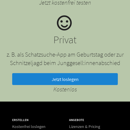
Jetzt kostenfrei testen
Privat
z. B. als Schatzsuche-App am Geburtstag oder zur
Schnitzeljagd beim Junggesell:innenabschied
Jetzt loslegen
Kostenlos
ERSTELLEN
ANGEBOTE
Kostenfrei loslegen
Lizenzen & Pricing