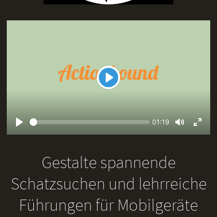
Play
Seek
Current
01:19
time
Play
Toggle
Toggl
Mute
Fullsc
Gestalte spannende
Schatzsuchen und lehrreiche
Führungen für Mobilgeräte