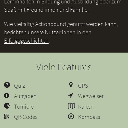
Lerninhalten in Bildung und Ausbildung oder zum
Spaß mit Freund:innen und Familie.
Wie vielfältig Actionbound genutzt werden kann,
berichten unsere Nutzer:innen in den
Erfolgsgeschichten
.
Viele Features
Quiz
GPS
Aufgaben
Wegweiser
Turniere
Karten
QR-Codes
Kompass