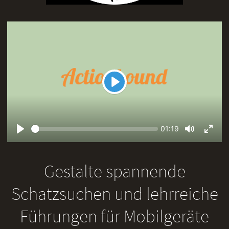
Play
Seek
Current
01:19
time
Play
Toggle
Toggl
Mute
Fullsc
Gestalte spannende
Schatzsuchen und lehrreiche
Führungen für Mobilgeräte