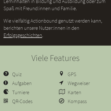
Lerninhalten in Bildung und Ausbildung oder zum
Spaß mit Freund:innen und Familie.
Wie vielfältig Actionbound genutzt werden kann,
berichten unsere Nutzer:innen in den
Erfolgsgeschichten
.
Viele Features
Quiz
GPS
Aufgaben
Wegweiser
Turniere
Karten
QR-Codes
Kompass