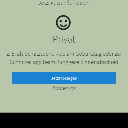
Jetzt kostenfrei testen
Privat
z. B. als Schatzsuche-App am Geburtstag oder zur
Schnitzeljagd beim Junggesell:innenabschied
Jetzt loslegen
Kostenlos