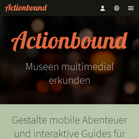
Museen
multimedial
erkunden
Gestalte mobile Abenteuer
und interaktive Guides für