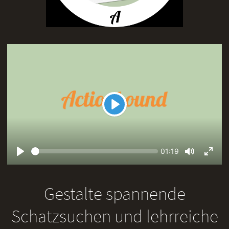
Play
Seek
Current
01:19
time
Play
Toggle
Toggl
Mute
Fullsc
Gestalte spannende
Schatzsuchen und lehrreiche